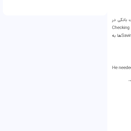
 بانکی در
Chec) و حساب پس‌انداز (Saving Account) داشته باشید. به Checking Account
(که در زبان بریتیش Current Account نیز گفته می‌شود) به شما اجازه می‌دهد هر زمان که بخواهید از حساب خود پول برداشت کنید. Saving Accountها به
He needed
.