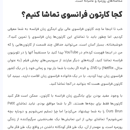
مکالمه‌های روزمره و عامیانه است.
کجا کارتون فرانسوی تماشا کنیم؟
خب تا اینجا ما چند کارتون فرانسوی عالی برای ایدگری زبان فرانسه به شما معرفی
کردیم. اما چطور باید با تماشای این کارتون‌ها زبان فرانسوی را تمرین کنید؟.
خوشبختانه، بسیار آسان است. می‌توانید حداقل چند قسمت از کارتون‌هایی را که
من در اینجا فهرست کرده‌ام در YouTube پیدا کنید یا مستقیماً آنها را در تلویزیون
فرانسه تماشا کنید. گزینه‌های دیگر عبارتند از سرویس‌های پخش فیلم (به عنوان
مثال، Netflix) یا DVD. و البته اگر بخت با شما یار بود و زمانی خود را در یک کشور
فرانسوی زبان پیدا کردید، یا در یک خانواده فرانسوی زبان اقامت دارید، ببینید آیا
کارتون فرانسوی هست که بتوانید در آنجا تماشا کنید.
با وجود مفید بودن برای یادگیری زبان فزانسه با کارتون، ممکن است فکر کنید
کارتون‌ها فقط برای بچه‌ها هستند. اگر با شما موافق بودم، نباید تماشای Petit
Ours Brun را به شما پیشنهاد می‌کردم! اما چرا تسلیم نمی‌شویم و دوباره بچه
نمی‌شویم؟ تماشای برخی از این نمایش‌ها یک عقب‌نشینی سرگرم‌کننده از زندگی
روزمره است. و مهمتر از آن، یک طرز فکر کودکانه داشتن در واقع یک طرز فکر عالی