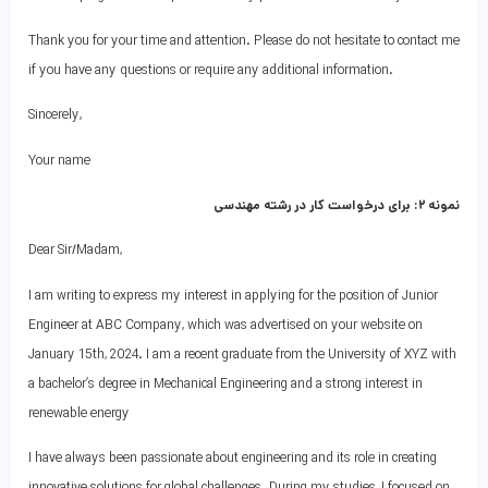
Thank you for your time and attention. Please do not hesitate to contact me
if you have any questions or require any additional information.
Sincerely,
Your name
نمونه ۲: برای درخواست کار در رشته مهندسی
Dear Sir/Madam,
I am writing to express my interest in applying for the position of Junior
Engineer at ABC Company, which was advertised on your website on
January 15th, 2024. I am a recent graduate from the University of XYZ with
a bachelor’s degree in Mechanical Engineering and a strong interest in
renewable energy
I have always been passionate about engineering and its role in creating
innovative solutions for global challenges. During my studies, I focused on