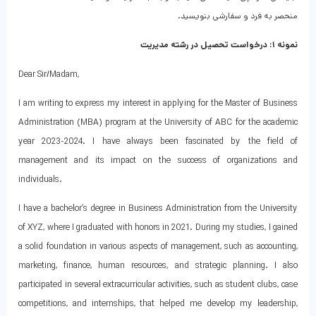
منحصر به فرد و سفارشی بنویسید.
نمونه ۱: درخواست تحصیل در رشته مدیریت
Dear Sir/Madam,
I am writing to express my interest in applying for the Master of Business
Administration (MBA) program at the University of ABC for the academic
year 2023-2024. I have always been fascinated by the field of
management and its impact on the success of organizations and
individuals.
I have a bachelor’s degree in Business Administration from the University
of XYZ, where I graduated with honors in 2021. During my studies, I gained
a solid foundation in various aspects of management, such as accounting,
marketing, finance, human resources, and strategic planning. I also
participated in several extracurricular activities, such as student clubs, case
competitions, and internships, that helped me develop my leadership,