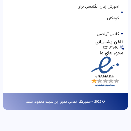
آموزش زبان انگلیسی برای
کودکان
کلاس آیلتس
تلفن پشتیبانی
02184346
مجوز های ما
© 2026 – سفیرمگ. تمامی حقوق این سایت محفوظ است.