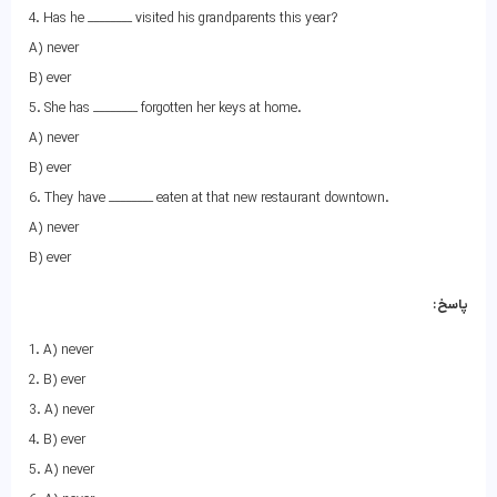
4. Has he ________ visited his grandparents this year?
A) never
B) ever
5. She has ________ forgotten her keys at home.
A) never
B) ever
6. They have ________ eaten at that new restaurant downtown.
A) never
B) ever
پاسخ:
1. A) never
2. B) ever
3. A) never
4. B) ever
5. A) never