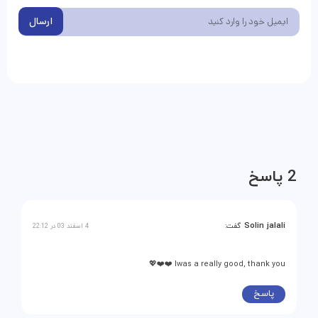
ارسال
2 پاسخ
Solin jalali
گفت:
4 اسفند 03 در 22:12
Iwas a really good, thank you ❤️❤️💖
پاسخ