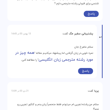
شنسی برای قبولی رشته مترجمی دارم ؟
پاسخ
پشتیبانی سفیر مگ
گفت:
13 بهمن 03 در 14:45
سلام ماهرخ جان
همه چیز در
نمره خوبی در زبان گرفتی اما پیشنهاد میکنیم مقاله “
مورد رشته مترجمی زبان انگلیسی
” را مطالعه کنی.
پاسخ
پریا
گفت:
21 دی 03 در 13:09
سلام من رشته تجربی ام میتونم فقط منحصراً زبان بدم و کنکور تجربی رو
ندم؟!