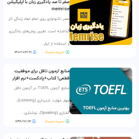
صفر تا صد یادگیری زبان با اپلیکیشن
memrise
عصر تکنولوژی روی تمام ابعاد زندگی اثر
گذاشته است. تغییر روش‌های یادگیری
و استفاده از ابزار...
تحریریه سفیرمگ
۳۱ /۰۳/ ۱۴۰۲
منابع آزمون تافل برای موفقیت
قطعی! کتاب+پادکست+نرم افزار
منابع آزمون TOEFL در آزمون تافل
چهار مهارت شنیداری (Listening)،
گفتاری (Speaking)، نوشتاری...
تحریریه سفیرمگ
۲۳ /۱۱/ ۱۳۹۸