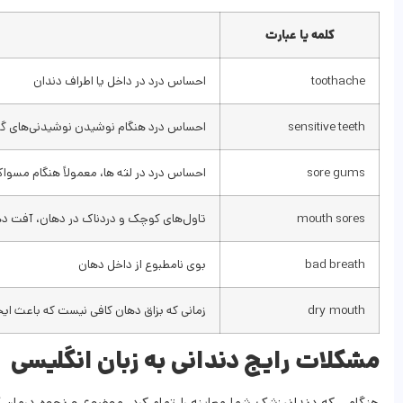
کلمه یا عبارت
toothache
احساس درد در داخل یا اطراف دندان
sensitive teeth
احساس درد هنگام نوشیدن نوشیدنی‌های گرم
sore gums
احساس درد در لثه ها، معمولاً هنگام مسوا
mouth sores
تاول‌های کوچک و دردناک در دهان، آفت د
bad breath
بوی نامطبوع از داخل دهان
dry mouth
زمانی که بزاق دهان کافی نیست که باعث 
مشکلات رایج دندانی به زبان انگلیسی
هنگامی که دندانپزشک شما معاینه را تمام کرد، موضوع و نحوه درمان آ