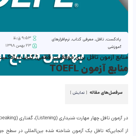
۹:۵۳ ق٫ظ
پادکست
,
تافل
,
معرفی کتاب
,
نرم‌افزارهای
۲۳ بهمن ۱۳۹۸
آموزشی
منابع آزمون تافل برای موفقیت قطعی! کتاب+پادکست+
منابع آزمون TOEFL
سرفصل‌های مقاله
نمایش
در آزمون تافل چهار مهارت شنیداری (Listening)، گفتاری (Speaking)، نوشتاری (Writing) و خواندن (Reading) را مورد ارزیابی قرار می‌دهند.
از آنجایی‌که تافل یک آزمون شناخته شده بین‌المللی در سطح ج