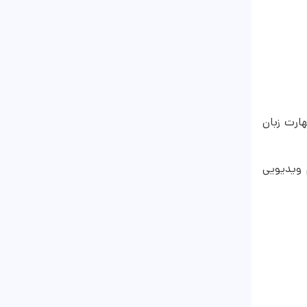
ارت زبان
تن در CD و به‌صورت آنلاین است. ۹۵ دقیقه فیلم ویدیویی