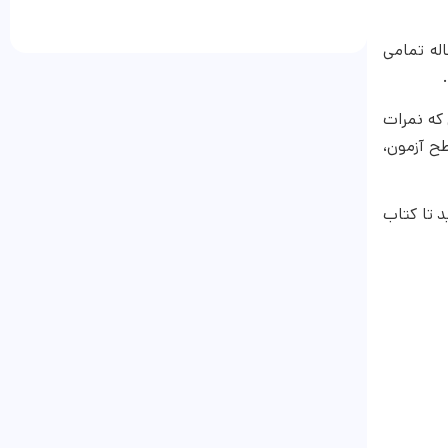
اله تمامی
 که نمرات
د و نزدیکی به سطح آزمون،
د تا کتاب