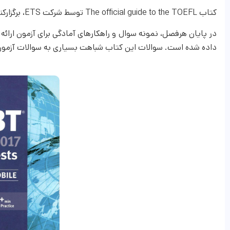
کتاب The official guide to the TOEFL توسط شرکت ETS، برگزارکننده آزمون تافل، تألیف و گرد‌آوری شده است.
در پایان هر‌فصل، نمونه سوال و راهکارهای آمادگی برای آزمون ا
داده شده است. سوالات این کتاب شباهت بسیاری به سوالات آزمون 