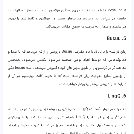
MosaLingua فقط با ده دقیقه در روز واژگان فرانسوی شما را می‌سازد و آنها را به
حافظه می‌سپارد. این درس‌ها مهارت‌های شنیداری، خواندن و تلفظ شما را بهبود
می‌بخشد و شما را به سرعت به سطح مکالمه می‌رساند.
5. Busuu
زبان فرانسه را با Busuu یاد بگیرید. Busuu دروسی را ارائه می‌دهد که با صدا و
دیالوگ‌هایی که توسط افراد بومی صحبت می‌شود تکمیل می‌شود. همچنین
مفاهیم گرامر فرانسوی را از طریق درس‌های کوتاه آموزش می‌دهد. البته busuu یکی
از بهترین منابع تقویت زبان فرانسه است که با خرید اکانت پریمیوم در آن از
قابلیت‌ها و دروس بیشتر برخوردار خواهید شد.
6. LingQ
به جرات می‌توان گفت که LingQ لذت‌بخش‌ترین برنامه زبان موجود در بازار است.
با یادگیری زبان فرانسه با LingQ همراه شوید. این برنامه شما را با رویکردی
شخصی و سبک برای تقویت زبان فرانسه مجهز می‌کند. فلش‌کارت خود را ایجاد
کنید، پیشرفت خود را رصد کنید، و از آواتار خود لذت ببرید.