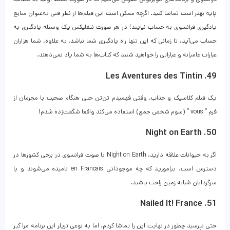
پایه بهتر است تماشا کنید. اگرچه ممکن است این فیلم‌ها از نظر فنی به‌عنوان منابع
یادگیری فرانسوی به حساب نیایند! در هر صورت نتفلیکس یک وسیله یادگیری به
حساب می‌آید، تا زمانی که این تنها راه یادگیری شما نباشد. به علاوه، شما هزاران
عبارات عامیانه و عباراتی را خواهید شنید که کتاب‌ها به شما یاد نمی‌دهند.
49. Les Aventures des Tintin
یک فیلم کلاسیک و جذاب. وقتی فهمیدم تن‌تن حتی هنگام صحبت با مجرمان از
فرم ” vous ” (سوم شخص جمع) استفاده می‌کند واقعا شگفت‌زده شدم!
50. Night on Earth
اگر به حیوانات علاقه دارید، Night on Earth با صوت فرانسوی در برخی کشورها در
دسترس است. بیاموزید که چه موجوداتی en Francais نامیده می‌شوند و با
سرگردانان شبانه زمین راحت باشید.
51. Nailed It! France
حتی نپرسید چطور در نهایت این را تماشا کردم، اما به نوعی تریلر این برنامه مرا گیر