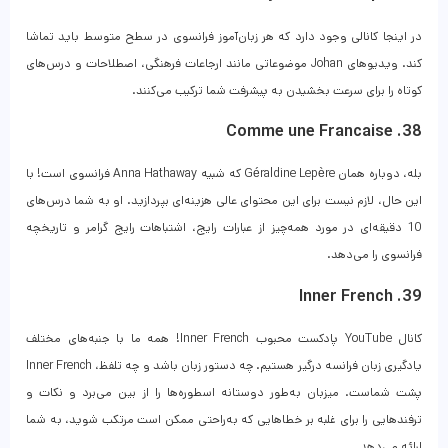
در اینجا کانالی وجود دارد که هر زبان‌آموز فرانسوی در سطح متوسط ​​باید تماشا
کند. ویدیوهای Johan موضوعاتی مانند ارجاعات فرهنگی، اصطلاحات و درس‌های
کوتاه را برای سرعت بخشیدن به پیشرفت شما ترکیب می‌کنند.
38. Comme une Francaise
بله، دوباره همان Géraldine Lepère که شبیه Anna Hathaway فرانسوی است! با
این حال، لازم نیست برای این محتوای عالی هزینه‌ای بپردازید. او به شما درس‌های
10 دقیقه‌ای در مورد همه‌چیز از عبارات رایج، اشتباهات رایج گرامر و تاریخچه
فرانسوی را می‌دهد.
39. Inner French
کانال YouTube پادکست محبوب Inner French! همه ما با جنبه‌‎های مختلف
یادگیری زبان فرانسه درگیر هستیم. چه دستور زبان باشد و چه تلفظ، Inner French
پشت شماست. میزبان به‌طور دوستانه اسطوره‌ها را از بین می‌برد و نکات و
ترفندهایی را برای غلبه بر خطاهایی که به‌راحتی ممکن است مرتکب شوید، به شما
ارائه می‌دهد.