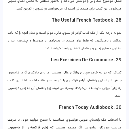
فصل موضوع متفاوتی را پوشش می‌دهد و به‌طور منطقی به بخش بعدی منتهی
می‌شود. این کتاب برای مبتدیانی است که می‌خواهند فرانسوی را تمرین کنند.
28. The Useful French Textbook
نمونه درجه یک از یک کتاب گرامر فرانسوی عالی. موثر است و تمام آنچه را که باید
بدانید دربرمی‌گیرد. نه فقط برای مبتدیان! زبان‌آموزان متوسط ​​و پیشرفته نیز از
جداول دستور زبان و راهنمای تلفظ بهره‌مند خواهند شد.
29. Les Exercices De Grammaire
کسانی که در به خاطر سپردن واژگان عالی هستند اما برای یادگیری گرامر فرانسوی
چالش دارند، این راهنمای گرامر فرانسوی را دوست خواهند داشت. البته این کتاب
به زبان‌آموزان متوسط ​​تا پیشرفته توصیه می‌شود، زیرا راهنمای آن به زبان فرانسوی
است.
30. French Today Audiobook
با انتخاب یک راهنمای صوتی فرانسوی متناسب با سطح مهارت خود، با سرعت
مناسب خودتان بیاموزید. اگر مصمم هستید که
زبان فرانسه را از به‌صورت