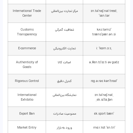
ˌɪn.tə’naʃ.nəl treɪd
مرکز تجارت بین‌المللی
International Trade
Center
‘sɛn.tər
‘kʌs.təmz
شفافیت گمرکی
Customs
Transparency
træns’pær.ən.si
ˌiː ‘kɒm.ɜːs
تجارت الکترونیکی
E-commerce
əˌθɛn.tɪ’sɪ.ti əv gʊdz
اصالت کالا
Authenticity of
Goods
‘rɪg.ə.rəs kən’troʊl
کنترل دقیق
Rigorous Control
ˌɪn.tə’naʃ.nəl
نمایشگاه بین‌المللی
International
Exhibitio
ˌɛk.sɪ’bɪ.ʃən
‘ɛk.spɔrt bæn
ممنوعیت صادرات
Export Ban
‘mɑːr.kɪt ‘ɛn.tri
ورود به بازار
Market Entry