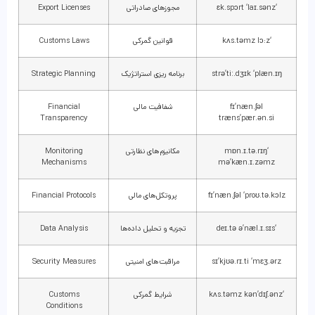
‘ɛk.spɔrt ‘laɪ.sənz
مجوزهای صادراتی
Export Licenses
‘kʌs.təmz lɔ:z
قوانین گمرکی
Customs Laws
strə’tiː.dʒɪk ‘plæn.ɪŋ
برنامه ریزی استراتژیک
Strategic Planning
fɪ’næn.ʃəl
شفافیت مالی
Financial
Transparency
træns’pær.ən.si
‘mɒn.ɪ.tə.rɪŋ
مکانیزم‌های نظارتی
Monitoring
Mechanisms
mə’kæn.ɪ.zəmz
fɪ’næn.ʃəl ‘proʊ.tə.kɔlz
پروتکل‌های مالی
Financial Protocols
‘deɪ.tə ə’næl.ɪ.sɪs
تجزیه و تحلیل داده‌ها
Data Analysis
sɪ’kjʊə.rɪ.ti ‘mɛʒ.ərz
مراقبت‌های امنیتی
Security Measures
‘kʌs.təmz kən’dɪʃ.ənz
شرایط گمرکی
Customs
Conditions