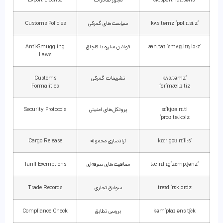
‘kʌs.təmz ‘pɒl.ɪ.si:z
سیاست‌های گمرکی
Customs Policies
‘æn.taɪ ‘smʌɡ.lɪŋ lɔ:z
قوانین مبارزه با قاچاق
Anti-Smuggling
Laws
‘kʌs.təmz
تشریفات گمرکی
Customs
Formalities
fɔr’mæl.ɪ.tiz
sɪ’kjʊə.rɪ.ti
پروتکل‌های امنیتی
Security Protocols
‘proʊ.tə.kɔlz
‘kɑːr.goʊ rɪ’li:s
آزادسازی محموله
Cargo Release
‘tæ.rɪf ɪg’zɛmp.ʃənz
معافیت‌های تعرفه‌ای
Tariff Exemptions
treɪd ‘rɛk.ɔrdz
سوابق تجاری
Trade Records
kəm’plaɪ.əns tʃɛk
بررسی تطابق
Compliance Check