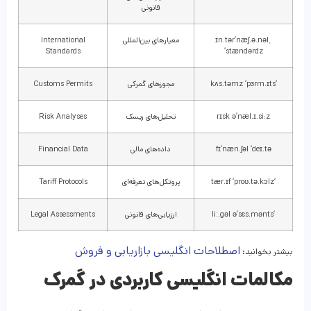
قانونی
ˌɪn.tər’næʃ.ə.nəl
معیارهای بین‌المللی
International
Standards
‘stændərdz
‘kʌs.təmz ‘pɜrm.ɪts
مجوزهای گمرکی
Customs Permits
rɪsk ə’næl.ɪ.si:z
تحلیل‌های ریسک
Risk Analyses
fɪ’næn.ʃəl ‘deɪ.tə
داده‌های مالی
Financial Data
‘tær.ɪf ‘proʊ.tə.kɔlz
پروتکل‌های تعرفه‌ای
Tariff Protocols
‘liː.gəl ə’sɛs.mənts
ارزیابی‌های قانونی
Legal Assessments
اصطلاحات انگلیسی بازاریابی و فروش
بیشتر بخوانید:
مکالمات انگلیسی کاربردی در گمرک