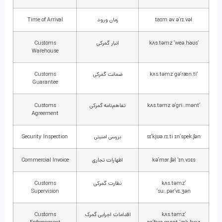
taɪm əv ə’rɪ.vəl
زمان ورود
Time of Arrival
‘kʌs.təmz ‘weə.haʊs
انبار گمرکی
Customs
Warehouse
‘kʌs.təmz gə’ræn.ti
ضمانت گمرکی
Customs
Guarantee
‘kʌs.təmz ə’gri:.mənt
تفاهم‌نامه گمرکی
Customs
Agreement
sɪ’kjʊə.rɪ.ti ɪn’spek.ʃən
بررسی امنیتی
Security Inspection
kə’mɜr.ʃəl ‘ɪn.vɔɪs
اظهارات تجاری
Commercial Invoice
‘kʌs.təmz
نظارت گمرکی
Customs
Supervision
‘su:.pər’vɪ.ʒən
‘kʌs.təmz
اقدامات اجرایی گمرک
Customs