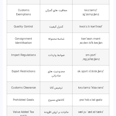
‘kʌs.təmz
معافیت های گمرکی
Customs
Exemptions
ɪg’zɛmp.ʃənz
‘kwɔl.ɪ.ti kən’troʊl
کنترل کیفیت
Quality Control
kən’saɪn.mənt
شناسه محموله
Consignment
Identification
ˌaɪ.dɛn.tɪ’fɪ.keɪ.ʃən
‘ɪm.pɔrt
ضوابط واردات
Import Regulations
ˌrɛg.jʊ’leɪ.ʃənz
‘ɛk.spɔrt rɪ’strɪk.ʃənz
محدودیت های
Export Restrictions
صادراتی
‘kʌs.təmz ‘klɪə.rəns
ترخیص کالا
Customs Clearance
prəˈhɪb.ɪ.tɪd ɡʊdz
کالاهای ممنوع
Prohibited Goods
‘væl.ju ˈæd.ɪd tæks
مالیات بر ارزش افزوده
Value Added Tax