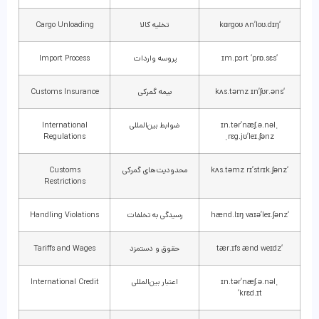
‘kɑrgoʊ ʌn’loʊ.dɪŋ
تخلیه کالا
Cargo Unloading
‘ɪm.pɔrt ‘prɒ.sɛs
پروسه واردات
Import Process
‘kʌs.təmz ɪn’ʃʊr.əns
بیمه گمرکی
Customs Insurance
ˌɪn.tər’næʃ.ə.nəl
ضوابط بین‌المللی
International
Regulations
ˌrɛg.jʊ’leɪ.ʃənz
‘kʌs.təmz rɪ’strɪk.ʃənz
محدودیت‌های گمرکی
Customs
Restrictions
‘hænd.lɪŋ vaɪə’leɪ.ʃənz
رسیدگی به تخلفات
Handling Violations
‘tær.ɪfs ænd weɪdz
حقوق و دستمزد
Tariffs and Wages
ˌɪn.tər’næʃ.ə.nəl
اعتبار بین‌المللی
International Credit
‘krɛd.ɪt