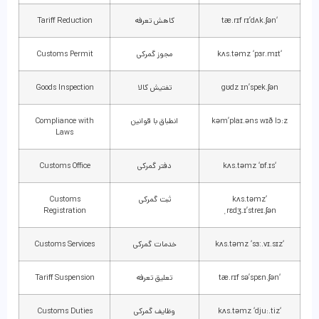
‘tæ.rɪf rɪ’dʌk.ʃən
کاهش تعرفه
Tariff Reduction
‘kʌs.təmz ‘pɜr.mɪt
مجوز گمرکی
Customs Permit
gʊdz ɪn’spek.ʃən
تفتیش کالا
Goods Inspection
kəm’plaɪ.əns wɪð lɔ:z
انطباق با قوانین
Compliance with
Laws
‘kʌs.təmz ‘ɒf.ɪs
دفتر گمرکی
Customs Office
‘kʌs.təmz
ثبت گمرکی
Customs
Registration
ˌrɛdʒ.ɪ’streɪ.ʃən
‘kʌs.təmz ‘sɜː.vɪ.sɪz
خدمات گمرکی
Customs Services
‘tæ.rɪf sə’spɛn.ʃən
تعلیق تعرفه
Tariff Suspension
‘kʌs.təmz ‘dju:.tiz
وظایف گمرکی
Customs Duties