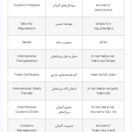
‘kʌs.təmz
پروتکل‌های گمرکی
Customs Protocols
‘proʊ.tə.kɔlz
sɪ’kjʊə.rɪ.ti
ضوابط امنیتی
Security
Regulations
ˌrɛg.jʊ’leɪ.ʃənz
dɪ’kri:
تصویب نامه
Decree
ˌɪn.tər’næʃ.ə.nəl
حمل و نقل بین‌المللی
International
Transportation
træns.pɔr’teɪ.ʃən
treɪd sər’tɪf.ɪ.kəts
گواهینامه‌های تجاری
Trade Certificates
ˌɪn.tər’næʃ.ə.nəl gʊdz
انتقال کالا بین‌المللی
International Goods
Transfer
‘træns.fɜr
ˌɪn.tər’næʃ.ə.nəl
حقوق گمرکی
International
‘kʌs.təmz ‘dju:.tiz
بین‌المللی
Customs Duties
‘kʌs.təmz
مدیریت گمرکی
Customs
Management
‘mæn.ɪdʒ.mənt