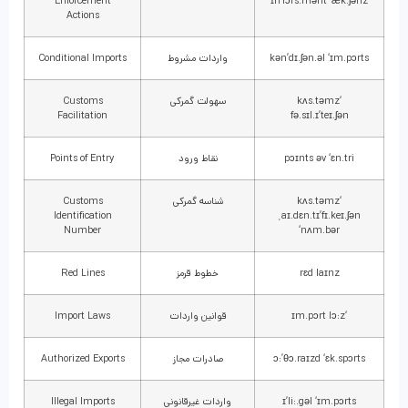
Enforcement
ɪn’fɔrs.mənt ‘æk.ʃənz
Actions
kən’dɪ.ʃən.əl ‘ɪm.pɔrts
واردات مشروط
Conditional Imports
‘kʌs.təmz
سهولت گمرکی
Customs
Facilitation
fə.sɪl.ɪ’teɪ.ʃən
pɔɪnts əv ‘ɛn.tri
نقاط ورود
Points of Entry
‘kʌs.təmz
شناسه گمرکی
Customs
Identification
ˌaɪ.dɛn.tɪ’fɪ.keɪ.ʃən
Number
‘nʌm.bər
rɛd laɪnz
خطوط قرمز
Red Lines
‘ɪm.pɔrt lɔ:z
قوانین واردات
Import Laws
ɔ:’θɔ.raɪzd ‘ɛk.spɔrts
صادرات مجاز
Authorized Exports
ɪ’li:.gəl ‘ɪm.pɔrts
واردات غیرقانونی
Illegal Imports