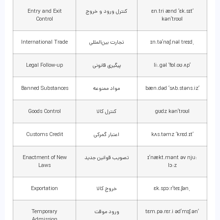
‘ɛn.tri ænd ‘ɛk.sɪt
کنترل ورود و خروج
Entry and Exit
Control
kən’troʊl
ˌɪn.tə’naʃ.nəl treɪd
تجارت بین‌المللی
International Trade
‘li:.gəl ‘fɒl.oʊ ʌp
پیگیری قانونی
Legal Follow-up
‘bæn.dəd ‘sʌb.stəns.iz
مواد ممنوعه
Banned Substances
gʊdz kən’troʊl
کنترل کالا
Goods Control
‘kʌs.təmz ‘krɛd.ɪt
اعتبار گمرکی
Customs Credit
ɪ’nækt.mənt əv nju:
تصویب قوانین جدید
Enactment of New
Laws
lɔ:z
ˌɛk.spɔːr’teɪ.ʃən
خروج کالا
Exportation
‘tɛm.pə.rɛr.i əd’mɪʃ.ən
ورود موقت
Temporary
Admission