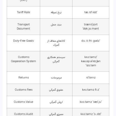
(VAT)
‘tæ.rɪf reɪt
نرخ تعرفه
Tariff Rate
træns’pɔrt
سند حمل
Transport
Document
‘dɒk.jʊ.mənt
‘du:.ti fri: gʊdz
کالاهای معاف از
Duty-Free Goods
گمرک
‘kʌs.təmz
سیستم همکاری
Customs
kəʊ.ɒp.ə’reɪ.ʃən
گمرکی
Cooperation System
‘sɪs.təm
rɪ’tɜrnz
مرجوعات
Returns
‘kʌs.təmz fi:z
حقوق گمرکی
Customs Fees
‘kʌs.təmz ‘væl.ju
ارزش گمرکی
Customs Value
‘kʌs.təmz ‘ɔ:.dɪt
ممیزی گمرکی
Customs Audit