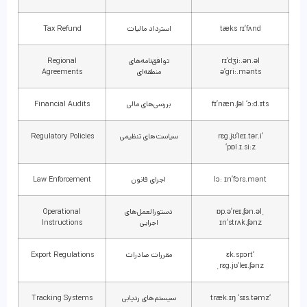
tæks rɪ’fʌnd
استرداد مالیات
Tax Refund
rɪ’dʒi:.ən.əl
توافق‌نامه‌های
Regional
ə’gri:.mənts
منطقه‌ای
Agreements
fɪ’næn.ʃəl ‘ɔ:d.ɪts
بررسی‌های مالی
Financial Audits
‘rɛg.jʊ’leɪ.tər.i
سیاست‌های تنظیمی
Regulatory Policies
‘pɒl.ɪ.si:z
lɔ: ɪn’fɔrs.mənt
اجرای قانون
Law Enforcement
ˌɒp.ə’reɪ.ʃən.əl
دستورالعمل‌های
Operational
ɪn’strʌk.ʃənz
اجرایی
Instructions
‘ɛk.spɔrt
مقررات صادرات
Export Regulations
ˌrɛg.jʊ’leɪ.ʃənz
‘træk.ɪŋ ‘sɪs.təmz
سیستم‌های ردیابی
Tracking Systems