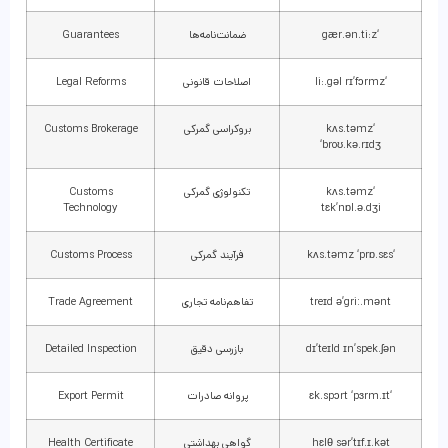
‘gær.ən.ti:z
ضمانت‌نامه‌ها
Guarantees
‘li:.gəl rɪ’fɔrmz
اصلاحات قانونی
Legal Reforms
‘kʌs.təmz
بروکراسی گمرکی
Customs Brokerage
‘broʊ.kə.rɪdʒ
‘kʌs.təmz
تکنولوژی گمرکی
Customs
Technology
tɛk’nɒl.ə.dʒi
‘kʌs.təmz ‘prɒ.sɛs
فرآیند گمرکی
Customs Process
treɪd ə’griː.mənt
تفاهم‌نامه تجاری
Trade Agreement
dɪ’teɪld ɪn’spek.ʃən
بازرسی دقیق
Detailed Inspection
‘ɛk.spɔrt ‘pɜrm.ɪt
پروانه صادرات
Export Permit
hɛlθ sər’tɪf.ɪ.kət
گواهی بهداشتی
Health Certificate