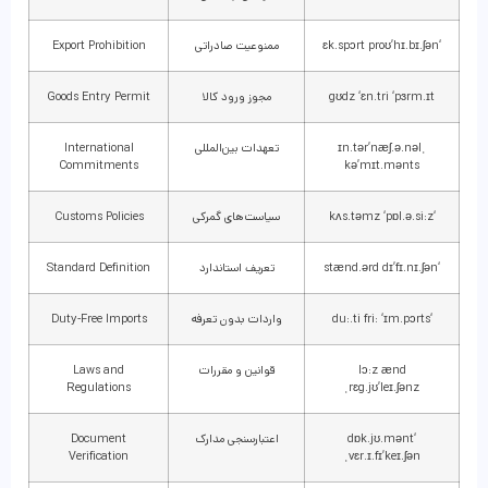
‘ɛk.spɔrt proʊ’hɪ.bɪ.ʃən
ممنوعیت صادراتی
Export Prohibition
gʊdz ‘ɛn.tri ‘pɜrm.ɪt
مجوز ورود کالا
Goods Entry Permit
ˌɪn.tər’næʃ.ə.nəl
تعهدات بین‌المللی
International
Commitments
kə’mɪt.mənts
‘kʌs.təmz ‘pɒl.ə.si:z
سیاست‌های گمرکی
Customs Policies
‘stænd.ərd dɪ’fɪ.nɪ.ʃən
تعریف استاندارد
Standard Definition
‘du:.ti fri: ‘ɪm.pɔrts
واردات بدون تعرفه
Duty-Free Imports
lɔ:z ænd
قوانین و مقررات
Laws and
Regulations
ˌrɛg.jʊ’leɪ.ʃənz
‘dɒk.jʊ.mənt
اعتبارسنجی مدارک
Document
Verification
ˌvɛr.ɪ.fɪ’keɪ.ʃən