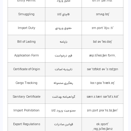
‘ɛn.tri ‘pɜr.mɪt
مجوز ورود
Entry Permit
‘smʌɡ.lɪŋ
قاچاق کالا
Smuggling
‘ɪm.pɔrt ‘dju:.ti
حقوق ورودی
Import Duty
‘bɪl əv ‘leɪ.dɪŋ
بارنامه
Bill of Lading
ˌæp.lɪ’keɪ.ʃən fɔrm
فرم درخواست
Application Form
sərˈtɪfɪkɪt əv ‘ɔːrɪdʒɪn
تاییدیه اصالت
Certificate of Origin
‘kɑːr.goʊ ‘træk.ɪŋ
رهگیری محموله
Cargo Tracking
‘sæn.ɪ.tæri sər’tɪf.ɪ.kɪt
گواهینامه بهداشت
Sanitary Certificate
‘ɪm.pɔrt prəˈhɪ.bɪ.ʃən
ممنوعیت ورود کالا
Import Prohibition
‘ɛk.spɔrt
قوانین صادرات
Export Regulations
ˌrɛg.jʊ’leɪ.ʃənz