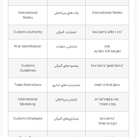
International Pallets
پالت‌های بین‌المللی
International
Pallets
‘kʌs.təmz ə’θɔːr.ɪ.ti
اختیارات گمرکی
Customs Authority
rɪsk
شناسایی خطرات
Risk Identification
ˌaɪ.dɛn.tɪ’fɪ.keɪ.ʃən
‘kʌs.təmz ‘gaɪd.laɪnz
رهنمودهای گمرکی
Customs
Guidelines
treɪd rɪ’strɪk.ʃənz
محدودیت‌های تجاری
Trade Restrictions
ˌɪn.tər’næʃ.ə.nəl
ازاریابی بین‌المللی
International
Marketing
‘mɑrk.ɪ.tɪŋ
‘kʌs.təmz
ستراتژی‌های گمرکی
Customs Strategies
‘stræ.tə.dʒiz