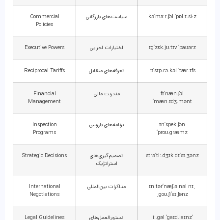
kə’mɜːr.ʃəl ‘pɒl.ɪ.si:z
سیاست‌های بازرگانی
Commercial
Policies
ɪg’zɛk.jʊ.tɪv ‘paʊərz
اختیارات اجرایی
Executive Powers
rɪ’sɪp.rə.kəl ‘tær.ɪfs
تعرفه‌های متقابل
Reciprocal Tariffs
fɪ’næn.ʃəl
مدیریت مالی
Financial
Management
‘mæn.ɪdʒ.mənt
ɪn’spek.ʃən
برنامه‌های بازرسی
Inspection
Programs
‘proʊ.græmz
strə’tiː.dʒɪk dɪ’sɪ.ʒənz
تصمیم‌گیری‌های
Strategic Decisions
استراتژیک
ˌɪn.tər’næʃ.ə.nəl nɪ
مذاکرات بین‌المللی
International
Negotiations
ˌgoʊ.ʃi’eɪ.ʃənz
‘liː.gəl ‘gaɪd.laɪnz
دستورالعمل‌های
Legal Guidelines