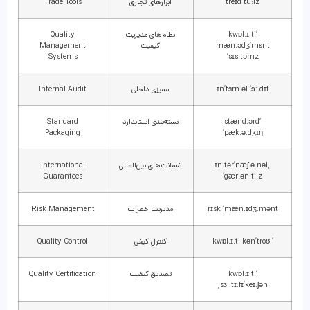
treɪd tu:lz
ابزارهای تجاری
Trade Tools
‘kwɒl.ɪ.ti
نظام‌های مدیریت
Quality
mæn.ədʒ’mɛnt
کیفیت
Management
Systems
‘sɪs.təmz
ɪn’tɜrn.əl ‘ɔː.dɪt
ممیزی داخلی
Internal Audit
‘stænd.ərd
بسته‌بندی استاندارد
Standard
Packaging
‘pæk.ə.dʒɪŋ
ˌɪn.tər’næʃ.ə.nəl
ضمانت‌های بین‌المللی
International
Guarantees
‘gær.ən.ti:z
rɪsk ‘mæn.ɪdʒ.mənt
مدیریت خطرات
Risk Management
‘kwɒl.ɪ.ti kən’troʊl
کنترل کیفی
Quality Control
‘kwɒl.ɪ.ti
تصدیق کیفیت
Quality Certification
ˌsɜː.tɪ.fɪ’keɪ.ʃən