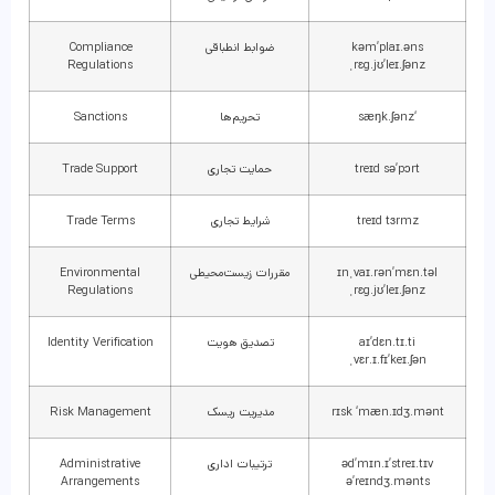
kəm’plaɪ.əns
ضوابط انطباقی
Compliance
Regulations
ˌrɛg.jʊ’leɪ.ʃənz
‘sæŋk.ʃənz
تحریم‌ها
Sanctions
treɪd sə’pɔrt
حمایت تجاری
Trade Support
treɪd tɜrmz
شرایط تجاری
Trade Terms
ɪnˌvaɪ.rən’mɛn.təl
مقررات زیست‌محیطی
Environmental
Regulations
ˌrɛg.jʊ’leɪ.ʃənz
aɪ’dɛn.tɪ.ti
تصدیق هویت
Identity Verification
ˌvɛr.ɪ.fɪ’keɪ.ʃən
rɪsk ‘mæn.ɪdʒ.mənt
مدیریت ریسک
Risk Management
əd’mɪn.ɪ’streɪ.tɪv
ترتیبات اداری
Administrative
Arrangements
ə’reɪndʒ.mənts