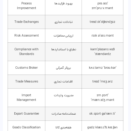
‘prɒ.sɛs
بهبود فرآیندها
Process
Improvement
ɪm’pruːv.mənt
treɪd ɪk’stʃeɪndʒɪz
تبادلات تجاری
Trade Exchanges
rɪsk ə’sɛs.mənt
ارزیابی مخاطرات
Risk Assessment
kəm’plaɪəns wɪð
نطباق با استانداردها
Compliance with
Standards
‘stændərdz
‘kʌs.təmz ‘broʊ.kər
بروکر گمرکی
Customs Broker
treɪd ‘mɛʒ.ərz
اقدامات تجاری
Trade Measures
‘ɪm.pɔrt
مدیریت واردات
Import
Management
‘mæn.ɪdʒ.mənt
‘ɛk.spɔrt ɡə’ræn.ti
ضمانت‌نامه صادرات
Export Guarantee
gʊdz klæs.ɪ’fɪ.keɪ.ʃən
طبقه‌بندی کالا
Goods Classification