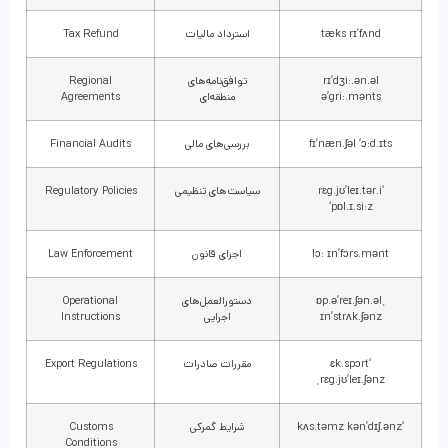
tæks rɪ’fʌnd
استرداد مالیات
Tax Refund
rɪ’dʒi:.ən.əl
توافق‌نامه‌های
Regional
ə’gri:.mənts
منطقه‌ای
Agreements
fɪ’næn.ʃəl ‘ɔ:d.ɪts
بررسی‌های مالی
Financial Audits
‘rɛg.jʊ’leɪ.tər.i
سیاست‌های تنظیمی
Regulatory Policies
‘pɒl.ɪ.si:z
lɔ: ɪn’fɔrs.mənt
اجرای قانون
Law Enforcement
ˌɒp.ə’reɪ.ʃən.əl
دستورالعمل‌های
Operational
ɪn’strʌk.ʃənz
اجرایی
Instructions
‘ɛk.spɔrt
مقررات صادرات
Export Regulations
ˌrɛg.jʊ’leɪ.ʃənz
‘kʌs.təmz kən’dɪʃ.ənz
شرایط گمرکی
Customs
Conditions