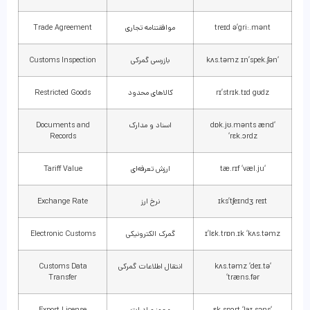
treɪd ə’gri:.mənt
موافقتنامه تجاری
Trade Agreement
‘kʌs.təmz ɪn’spek.ʃən
بازرسی گمرکی
Customs Inspection
rɪ’strɪk.tɪd gʊdz
کالاهای محدود
Restricted Goods
‘dɒk.jʊ.mənts ænd
اسناد و مدارک
Documents and
Records
‘rɛk.ɔrdz
‘tæ.rɪf ‘væl.ju
ارزش تعرفه‌ای
Tariff Value
ɪks’tʃeɪndʒ reɪt
نرخ ارز
Exchange Rate
ɪ’lɛk.trɒn.ɪk ‘kʌs.təmz
گمرک الکترونیکی
Electronic Customs
‘kʌs.təmz ‘deɪ.tə
انتقال اطلاعات گمرکی
Customs Data
Transfer
‘træns.fər
‘ɛk.spɔrt ‘laɪ.səns
مجوز صادرات
Export License