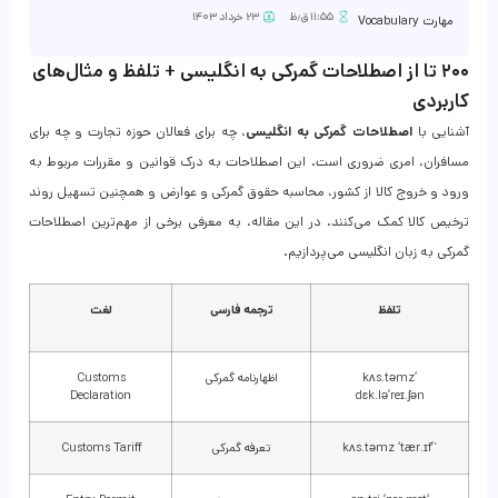
۱۱:۵۵ ق٫ظ
۲۳ خرداد ۱۴۰۳
مهارت Vocabulary
۲۰۰ تا از اصطلاحات گمرکی به انگلیسی + تلفظ و مثال‌های
کاربردی
آشنایی با
اصطلاحات گمرکی به انگلیسی
، چه برای فعالان حوزه تجارت و چه برای
مسافران، امری ضروری است. این اصطلاحات به درک قوانین و مقررات مربوط به
ورود و خروج کالا از کشور، محاسبه حقوق گمرکی و عوارض و همچنین تسهیل روند
ترخیص کالا کمک می‌کنند. در این مقاله، به معرفی برخی از مهم‌ترین اصطلاحات
گمرکی به زبان انگلیسی می‌پردازیم.
تلفظ
ترجمه فارسی
لغت
‘kʌs.təmz
اظهارنامه گمرکی
Customs
Declaration
dɛk.lə’reɪ.ʃən
ˈ’kʌs.təmz ‘tær.ɪf
تعرفه گمرکی
Customs Tariff