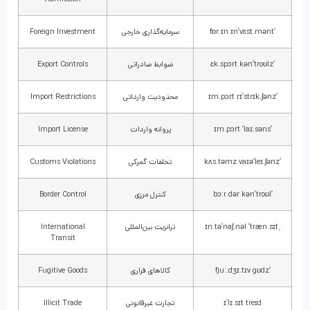
‘fɒr.ɪn ɪn’vɛst.mənt
سرمایه‌گذاری خارجی
Foreign Investment
‘ɛk.spɔrt kən’troʊlz
ضوابط صادراتی
Export Controls
‘ɪm.pɔrt rɪ’strɪk.ʃənz
محدودیت وارداتی
Import Restrictions
‘ɪm.pɔrt ‘laɪ.səns
پروانه واردات
Import License
‘kʌs.təmz vaɪə’leɪ.ʃənz
تخلفات گمرکی
Customs Violations
‘bɔːr.dər kən’troʊl
کنترل مرزی
Border Control
ˌɪn.tə’naʃ.nəl ‘træn.sɪt
ترانزیت بین‌المللی
International
Transit
‘fjuː.dʒɪ.tɪv gʊdz
کالاهای فراری
Fugitive Goods
ɪ’lɪ.sɪt treɪd
تجارت غیرقانونی
Illicit Trade