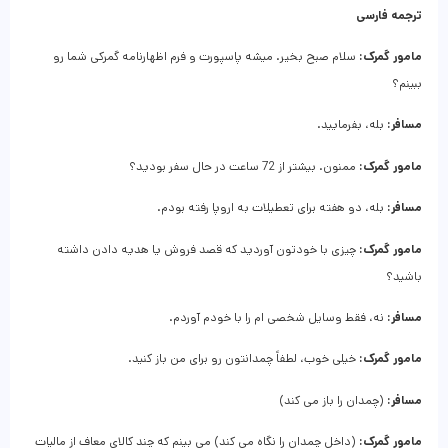
ترجمه فارسی
مامور گمرک:
سلام صبح بخیر. میشه پاسپورت و فرم اظهارنامه گمرکی شما رو
ببینم؟
مسافر:
بله، بفرمایید.
مامور گمرک:
ممنون. بیشتر از 72 ساعت در حال سفر بودید؟
مسافر:
بله، دو هفته برای تعطیلات به اروپا رفته بودم.
مامور گمرک:
چیزی با خودتون آوردید که قصد فروش یا هدیه دادن داشته
باشید؟
مسافر:
نه، فقط وسایل شخصی ام را با خودم آوردم.
مامور گمرک:
خیلی خوب، لطفاً چمدانتون رو برای من باز کنید.
مسافر:
(چمدان را باز می کند)
مامور گمرک:
(داخل چمدان را نگاه می کند) می بینم که چند کالای معاف از مالیات