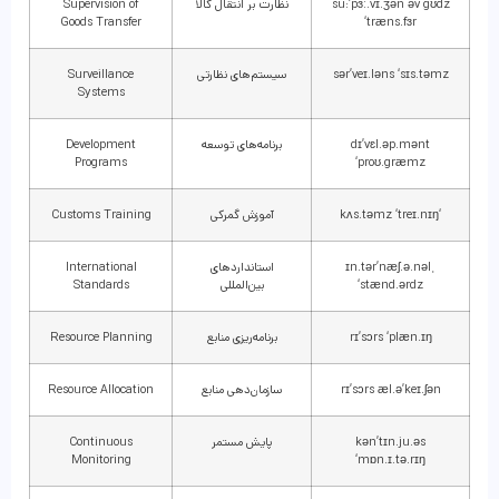
su:’pɜː.vɪ.ʒən əv gʊdz
نظارت بر انتقال کالا
Supervision of
Goods Transfer
‘træns.fɜr
sər’veɪ.ləns ‘sɪs.təmz
سیستم‌های نظارتی
Surveillance
Systems
dɪ’vɛl.əp.mənt
برنامه‌های توسعه
Development
Programs
‘proʊ.græmz
‘kʌs.təmz ‘treɪ.nɪŋ
آموزش گمرکی
Customs Training
ˌɪn.tər’næʃ.ə.nəl
استانداردهای
International
‘stænd.ərdz
بین‌المللی
Standards
rɪ’sɔrs ‘plæn.ɪŋ
برنامه‌ریزی منابع
Resource Planning
rɪ’sɔrs æl.ə’keɪ.ʃən
سازمان‌دهی منابع
Resource Allocation
kən’tɪn.ju.əs
پایش مستمر
Continuous
Monitoring
‘mɒn.ɪ.tə.rɪŋ