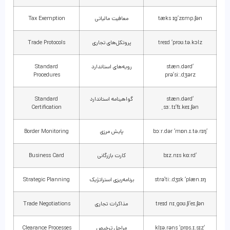
tæks ɪg’zɛmp.ʃən
معافیت مالیاتی
Tax Exemption
treɪd ‘proʊ.tə.kɔlz
پروتکل‌های تجاری
Trade Protocols
‘stæn.dərd
رویه‌های استاندارد
Standard
Procedures
prə’siː.dʒərz
‘stæn.dərd
گواهینامه استاندارد
Standard
Certification
ˌsɜː.tɪ’fɪ.keɪ.ʃən
‘bɔːr.dər ‘mɒn.ɪ.tə.rɪŋ
پایش مرزی
Border Monitoring
‘bɪz.nɪs kɑːrd
کارت بازرگانی
Business Card
strə’tiː.dʒɪk ‘plæn.ɪŋ
برنامه‌ریزی استراتژیک
Strategic Planning
treɪd nɪˌgoʊ.ʃi’eɪ.ʃən
مذاکرات تجاری
Trade Negotiations
‘klɪə.rəns ‘prɒs.ɪ.sɪz
مراحل ترخیص
Clearance Processes