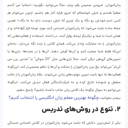
زبان‌آموزان، شروعی صمیمی رقم بزنید. مثلاً می‌توانید بگویید: «سلام! من [اسم
معلم] هستم و خیلی خوشحالم که امروز قراره کنار هم باشیم. ازتون می‌خوام هر
کسی اسم خودش رو بگه و یک چیزی که خیلی دوست داره به ما بگه.» همین
جمله ساده باعث می‌شود که زبان‌آموزان احساس کنند مورد توجه قرار گرفته‌اند و از
همان ابتدا با شما و یکدیگر ارتباط برقرار کنند. در ادامه، استفاده از فعالیت‌هایی که
زبان‌آموزان را به مشارکت وادار می‌کند، فضای کلاس را زنده نگه می‌دارد. به‌جای
این‌که فقط شما صحبت کنید و آن‌ها گوش دهند، آن‌ها را در بحث‌ها، بازی‌ها یا
تمرین‌های گروهی درگیر کنید. مثلاً بازی‌هایی مثل “20 سوالی” یا “حدس بزن من
کی‌ام” می‌تواند یخ بین زبان‌آموزان را بشکند و آن‌ها را باهم صمیمی‌تر کند. این‌گونه
فعالیت‌ها نه تنها باعث تمرین مهارت‌های زبانی می‌شوند، بلکه زبان‌آموزان را از حالت
منفعل و شنونده خارج کرده و به شرکت‌کنندگان فعال تبدیل می‌کنند. اینگونه
می‌توانیم به سوال چگونه یک کلاس زبان جذاب داشته باشیم؟ پاسخ دهیم.
چگونه بهترین معلم زبان انگلیسی را انتخاب کنیم؟
بیشتر بخوانید:
۲. تنوع در روش‌های تدریس
یکی از اصلی‌ترین دلایلی که باعث می‌شود زبان‌آموزان در کلاس احساس خستگی