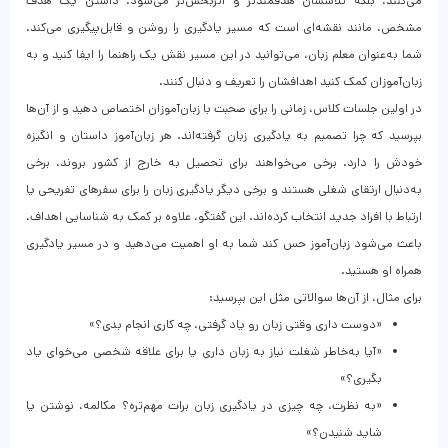
می‌کنند، بلکه تلاششان هدفمندتر و اثربخش‌تر می‌شود. داشتن یک هدف
مشخص، مانند نقشه‌ای است که مسیر یادگیری را روشن و قابل‌پیگیری می‌کند.
شما به‌عنوان معلم زبان، می‌توانید در این مسیر نقش یک راهنما را ایفا کنید و به
زبان‌آموزان کمک کنید اهدافشان را تعریف و دنبال کنند.
در اولین جلسات کلاس، زمانی را برای صحبت با زبان‌آموزان اختصاص دهید و از آن‌ها
بپرسید که چرا تصمیم به یادگیری زبان گرفته‌اند. هر زبان‌آموز داستان و انگیزه
خودش را دارد. برخی می‌خواهند برای تحصیل به خارج از کشور بروند، برخی
به‌دنبال ارتقای شغلی هستند و برخی دیگر یادگیری زبان را برای سفرهای تفریحی یا
ارتباط با افراد جدید انتخاب کرده‌اند. این گفتگو، علاوه بر کمک به شناسایی اهداف،
باعث می‌شود زبان‌آموز حس کند شما به او اهمیت می‌دهید و در مسیر یادگیری
همراه او هستید.
برای مثال، از آن‌ها سوالاتی مثل این بپرسید:
«دوست داری وقتی زبان رو یاد گرفتی، چه کاری انجام بدی؟»
«آیا به‌خاطر شغلت نیاز به زبان داری یا برای علاقه شخصی می‌خوای یاد
بگیری؟»
«به نظرت، چه چیزی در یادگیری زبان برات مهم‌تره؟ مکالمه، نوشتن یا
شاید شنیدن؟»