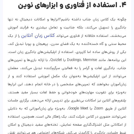
۴. استفاده از فناوری و ابزارهای نوین
چگونه یک کلاس زبان جذاب داشته باشیم؟ابزارها و امکانات دیجیتال نه تنها
یادگیری را تسهیل می‌کنند، بلکه جذابیت و تعامل بیشتری به فرآیند آموزش
کلاس زبان آنلاین
می‌بخشند. استفاده خلاقانه از فناوری می‌تواند
را از یک
محیط سنتی و گاه خسته‌کننده به یک فضای مدرن، پرهیجان و پویا تبدیل کند.
یکی از روش‌های ساده اما کاربردی، استفاده از اپلیکیشن‌های یادگیری زبان است.
این برنامه‌ها، مانند Duolingo، Memrise یا Quizlet، با ارائه بازی‌ها و تمرین‌های
جذاب، یادگیری لغات و گرامر را به فعالیتی سرگرم‌کننده تبدیل می‌کنند. معلمان
می‌توانند از این اپلیکیشن‌ها به‌عنوان یک مکمل آموزشی استفاده کنند و از
زبان‌آموزان بخواهند که تمرین‌های مشخصی را در خانه انجام دهند. این ابزارها
به‌ویژه برای تقویت مهارت‌های خودخوانی و حفظ لغات بسیار مفید هستند.
پلتفرم‌های آنلاین نیز امکانات بی‌نظیری برای تدریس ارائه می‌دهند. برگزاری جلسات
آنلاین از طریق Zoom یا Google Meet، به‌ویژه برای زبان‌آموزانی که به دلایلی
نمی‌توانند حضوری در کلاس شرکت کنند، یک راهکار عالی است. همچنین، استفاده
از امکاناتی مثل اشتراک‌گذاری صفحه نمایش، تخته‌های سفید دیجیتال و امکان
ضبط جلسات، یادگیری را کارآمدتر می‌کند. شبکه‌های اجتماعی هم می‌توانند نقش