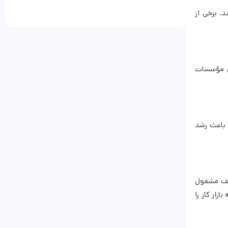
. برخی از
ین مؤسسات
 باعث رشد
تلف مشغول
زار کار را