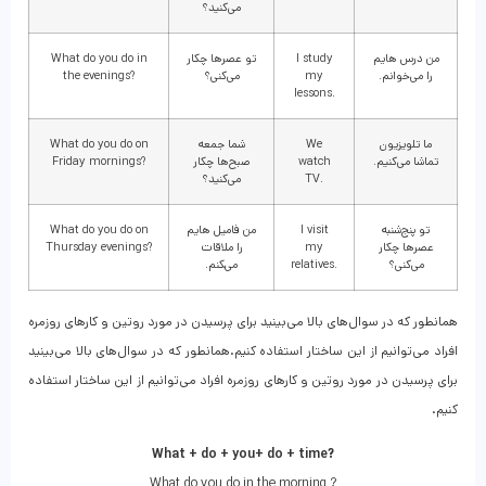
می‌کنید؟
من درس هایم
I study
تو عصرها چکار
What do you do in
را می‌خوانم.
my
می‌کنی؟
the evenings?
lessons.
ما تلویزیون
We
شما جمعه
What do you do on
تماشا می‌کنیم.
watch
صبح‌ها چکار
Friday mornings?
TV.
می‌کنید؟
تو پنج‌شنبه
I visit
من فامیل هایم
What do you do on
عصرها چکار
my
را ملاقات
Thursday evenings?
می‌کنی؟
relatives.
می‌‍کنم.
همانطور که در سوال‌های بالا می‌بینید برای پرسیدن در مورد روتین و کارهای روزمره
افراد می‌توانیم از این ساختار استفاده کنیم.همانطور که در سوال‌های بالا می‌بینید
برای پرسیدن در مورد روتین و کارهای روزمره افراد می‌توانیم از این ساختار استفاده
کنیم.
What + do + you+ do + time?
What do you do in the morning ?