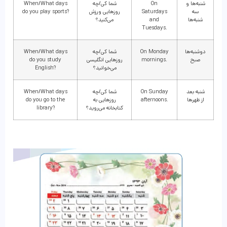
شنبه‌ها و
On
شما کی/چه
When/What days
سه
Saturdays
روزهایی ورزش
do you play sports?
شنبه‌ها
and
می‌کنید؟
Tuesdays.
دوشنبه‌ها
On Monday
شما کی/چه
When/What days
صبح
mornings.
روزهایی انگلیسی
do you study
می‌خوانید؟
English?
شنبه بعد
On Sunday
شما کی/چه
When/What days
از ظهرها
afternoons.
روزهایی به
do you go to the
کتابخانه می‌روید؟
library?