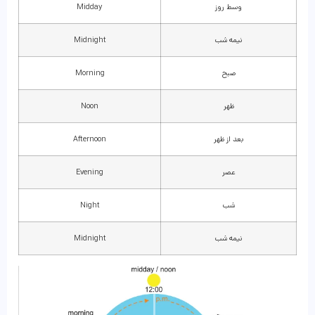
وسط روز
Midday
نیمه شب
Midnight
صبح
Morning
ظهر
Noon
بعد از ظهر
Afternoon
عصر
Evening
شب
Night
نیمه شب
Midnight