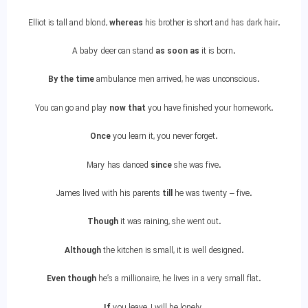
Elliot is tall and blond,
whereas
his brother is short and has dark hair.
A baby deer can stand
as soon as
it is born.
By the time
ambulance men arrived, he was unconscious.
You can go and play
now that
you have finished your homework.
Once
you learn it, you never forget.
Mary has danced
since
she was five.
James lived with his parents
till
he was twenty – five.
Though
it was raining, she went out.
Although
the kitchen is small, it is well designed.
Even though
he’s a millionaire, he lives in a very small flat.
If
you leave, I will be lonely.