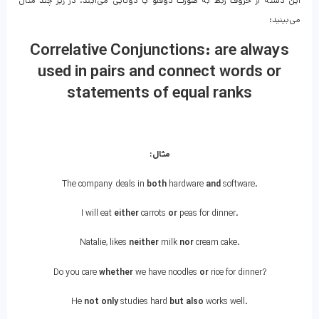
این دسته از حروف ربط به صورت دوقلو یا دوتایی می‌آیند. در زیر چند مثال
می‌بینید:
Correlative Conjunctions: are always
used in pairs and connect words or
statements of equal ranks
مثال:
The company deals in
both
hardware
and
software.
I will eat
either
carrots
or
peas for dinner.
Natalie, likes
neither
milk
nor
cream cake.
Do you care
whether
we have noodles
or
rice for dinner?
He
not only
studies hard
but also
works well.