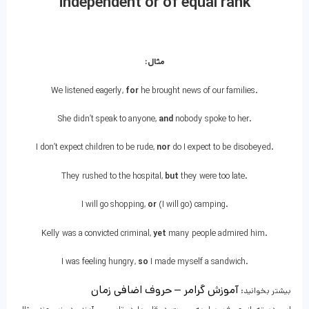
independent or of equal rank
مثال:
We listened eagerly,
for
he brought news of our families.
She didn’t speak to anyone,
and
nobody spoke to her.
I don’t expect children to be rude,
nor
do I expect to be disobeyed.
They rushed to the hospital,
but
they were too late.
I will go shopping,
or
(I will go) camping.
Kelly was a convicted criminal,
yet
many people admired him.
I was feeling hungry,
so
I made myself a sandwich.
آموزش گرامر – حروف اضافی زمان
بیشتر بخوانید: