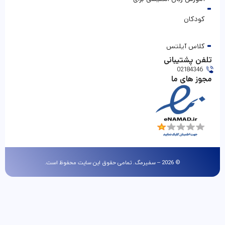
کودکان
کلاس آیلتس
تلفن پشتیبانی
02184346
مجوز های ما
© 2026 – سفیرمگ. تمامی حقوق این سایت محفوظ است.