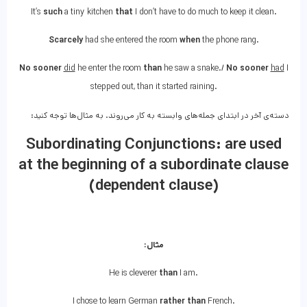
It’s
such
a tiny kitchen
that
I don’t have to do much to keep it clean.
Scarcely
had she entered the room
when
the phone rang.
No sooner
did
he enter the room
than
he saw a snake./
No sooner
had
I
stepped out, than it started raining.
دسته‌ی آخر در ابتدای جمله‌های وابسته به کار می‌روند. به مثال‌ها توجه کنید:
Subordinating Conjunctions: are used
at the beginning of a subordinate clause
(dependent clause)
مثال:
He is cleverer
than
I am.
I chose to learn German
rather than
French.