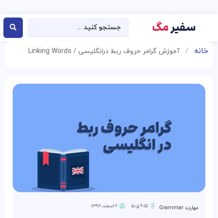
خانه
/
آموزش گرامر حروف ربط درانگلیسی / Linking Words
۹:۵۱ ق٫ظ
۶ اسفند ۱۳۹۸
مهارت Grammar