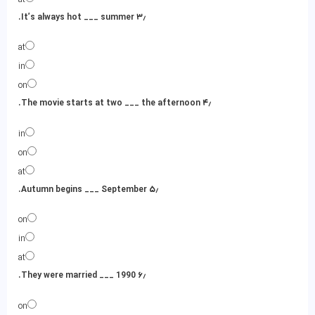
۳٫ It’s always hot ___ summer.
at
in
on
۴٫ The movie starts at two ___ the afternoon.
in
on
at
۵٫ Autumn begins ___ September.
on
in
at
۶٫ They were married ___ 1990.
on