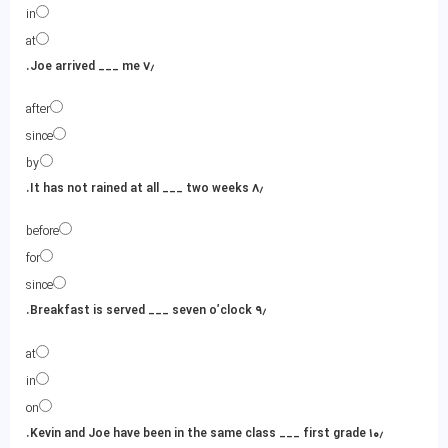
in
at
۷٫ Joe arrived ___ me.
after
since
by
۸٫ It has not rained at all ___ two weeks.
before
for
since
۹٫ Breakfast is served ___ seven o’clock.
at
in
on
۱۰٫ Kevin and Joe have been in the same class ___ first grade.