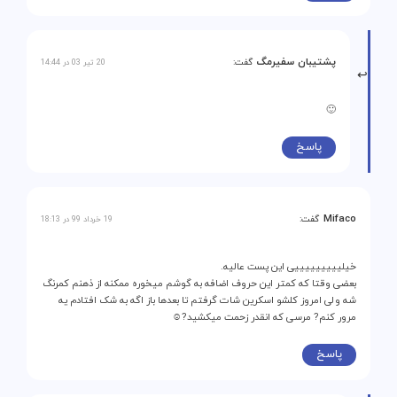
پشتیبان سفیرمگ
گفت:
20 تیر 03 در 14:44
🙂
پاسخ
Mifaco
گفت:
19 خرداد 99 در 18:13
خیلیییییییییی این پست عالیه.
بعضی وقتا که کمتر این حروف اضافه به گوشم میخوره ممکنه از ذهنم کمرنگ
شه ولی امروز کلشو اسکرین شات گرفتم تا بعدها باز اگه به شک افتادم یه
مرور کنم? مرسی که انقدر زحمت میکشید?☺
پاسخ