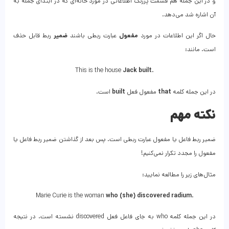
و در این جمله هم قسمت پررنگ اطلاعاتی در مورد خانه‌ای که در ابتدای جمله به
آن اشاره شد می‌دهد.
حال اگر این اطلاعات در مورد
مفعول
عبارت ربطی باشند
ضمیر
ربط قابل حذف
است. مانند:
This is the house
Jack built
.
در این جمله کلمه
that
مفعول فعل
built
است.
نکته مهم
ضمیر ربط فاعل یا مفعول عبارت ربطی است. پس بعد از گذاشتن ضمیر ربط فاعل یا
مفعول را مجدد تکرار نمی‌کنیم!
مثال‌های زیر را مطالعه نمایید:
Marie Curie is the woman
who (she) discovered radium
.
در این جمله کلمه who به جای فاعل فعل discovered نشسته است. در نتیجه