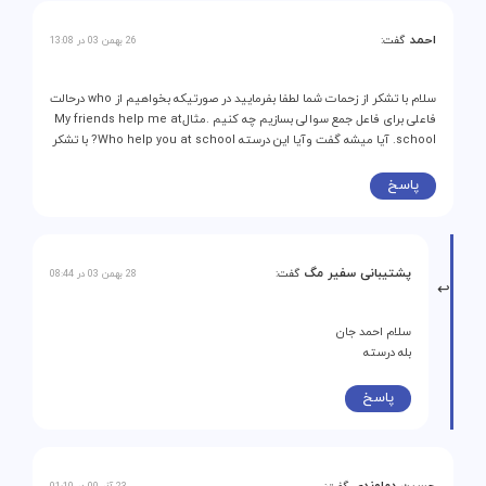
احمد
گفت:
26 بهمن 03 در 13:08
سلام با تشکر از زحمات شما لطفا بفرمایید در صورتیکه بخواهیم از who درحالت
فاعلی برای فاعل جمع سوالی بسازیم چه کنیم .مثالMy friends help me at
school. آیا میشه گفت وآیا این درسته Who help you at school? با تشکر
پاسخ
پشتیبانی سفیر مگ
گفت:
28 بهمن 03 در 08:44
سلام احمد جان
بله درسته
پاسخ