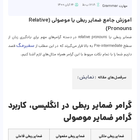
۱۲:۱۸ ب٫ظ
۲۶ آبان ۱۴۰۰
مهارت Grammar
آموزش جامع ضمایر ربطی یا موصولی (Relative
Pronouns)
ضمایر ربطی یا relative pronouns در دسته گرامرهای مهم برای یادگیری زبان از
سفیرمگ
سطح Pre-intermediate به بالا قرار می‌گیرند که در این مطلب از
قصد
داریم شما را با تمام نکات مربوط با این گرامر همراه مثال‌های لازم آشنا کنیم.
نمایش
سرفصل‌های مقاله
گرامر ضمایر ربطی در انگلیسی، کاربرد
گرامر ضمایر موصولی
ضمایر ربطی ملکی
ضمایر ربطی مفعولی
ضمایر ربطی فاعلی