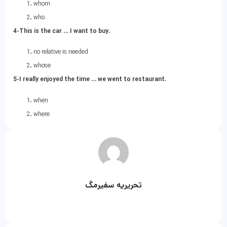
whom
who
4-This is the car … I want to buy.
no relative is needed
whose
5-I really enjoyed the time … we went to restaurant.
when
where
تحریریه سفیرمگ