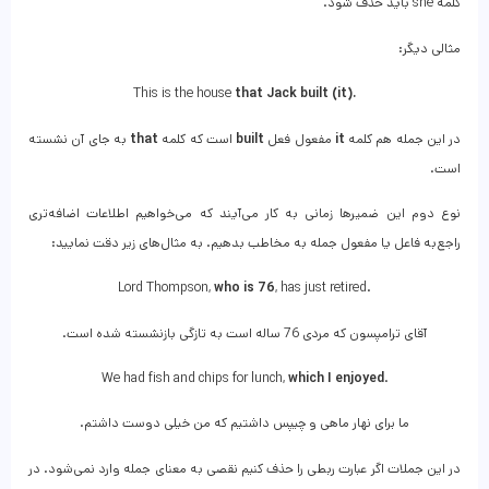
کلمه she باید حذف شود.
مثالی دیگر:
This is the house
that Jack built (it).
در این جمله هم کلمه
it
مفعول فعل
built
است که کلمه
that
به جای آن نشسته
است.
نوع دوم این ضمیرها زمانی به کار می‌آیند که می‌خواهیم اطلاعات اضافه‌تری
راجع‌به فاعل یا مفعول جمله به مخاطب بدهیم. به مثال‌های زیر دقت نمایید:
Lord Thompson,
who is 76
, has just retired.
آقای ترامپسون که مردی 76 ساله است به تازگی بازنشسته شده‌ است.
We had fish and chips for lunch,
which I enjoyed
.
ما برای نهار ماهی و چیپس داشتیم که من خیلی دوست داشتم.
در این جملات اگر عبارت ربطی را حذف کنیم نقصی به معنای جمله وارد نمی‌شود. در