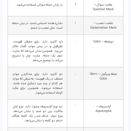
علامت سوال –
?
در پایان جمله سوالی استفاده می‌شود.
Question Mark
علامت تعجب –
!
نشان‌دهنده احساس شدید در بیان جمله
Exclamation Mark
است، مثل تعجب یا خشم
دونقطه – Colon
:
دو کاربرد دارد؛ برای معرفی فهرست،
نقل‌قول و در برخی موارد گفتار به‌کار
می‌رود. همچنین نشان می‌دهد که عبارت
دوم یک جمله، عبارت اول را تشریح
می‌کند یا توضیح می‌دهد.
نقطه ویرگول – Semi
;
دو کاربرد دارد؛ برای جداکردن موارد
Colon
مختلف در یک فهرست، به شرطی که موارد
هر کدام از چند جزء تشکیل شده باشند،
استفاده می‌شود. همچنین، برای مکث
کوتاه استفاده می‌شود.
آپاستروف –
‘
دو نوع آپاستروف وجود دارد. نوع اول،
Apostrophe
مالکیت بین دو اسم را نشان می‌دهد.
نوع دوم، حذف شدن یک کلمه هنگام
ادغام دو کلمه را نشان می‌دهد.