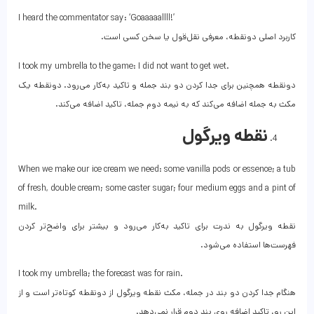
I heard the commentator say: ‘Goaaaaallll!’
کاربرد اصلی دونقطه، معرفی نقل‌قول یا سخن کسی است.
I took my umbrella to the game: I did not want to get wet.
دونقطه همچنین برای جدا کردن دو بند جمله و تاکید به‌کار می‌رود. دونقطه یک
مکث به جمله اضافه می‌کند که به نیمه دوم جمله، تاکید اضافه می‌کند.
نقطه ویرگول
When we make our ice cream we need: some vanilla pods or essence; a tub
of fresh, double cream; some caster sugar; four medium eggs and a pint of
milk.
نقطه ویرگول به ندرت برای تاکید به‌کار می‌رود و بیشتر برای واضح‌تر کردن
فهرست‌ها استفاده می‌شود.
I took my umbrella; the forecast was for rain.
هنگام جدا کردن دو بند در جمله، مکث نقطه ویرگول از دونقطه کوتاه‌تر است و از
این رو، تاکید اضافه روی بند دوم قرار نمی‌دهد.