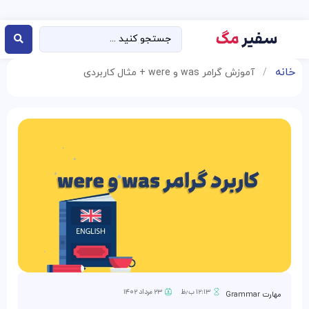
خانه
/
آموزش گرامر was و were + مثال کاربردی
۱۲:۱۳ ب٫ظ
۲۳ مرداد ۱۴۰۲
مهارت Grammar