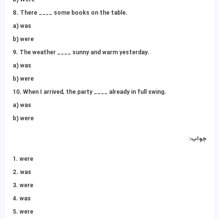
8. There ____ some books on the table.
a) was
b) were
9. The weather ____ sunny and warm yesterday.
a) was
b) were
10. When I arrived, the party ____ already in full swing.
a) was
b) were
جواب:
1. were
2. was
3. were
4. was
5. were