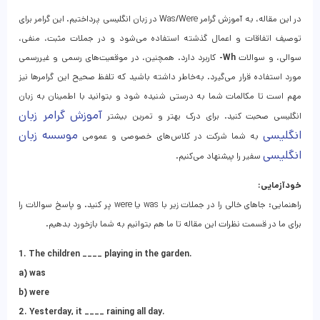
در این مقاله، به آموزش گرامر Was/Were در زبان انگلیسی پرداختیم. این گرامر برای
توصیف اتفاقات و اعمال گذشته استفاده می‌شود و در جملات مثبت، منفی،
سوالی، و سوالات
Wh-
کاربرد دارد. همچنین، در موقعیت‌های رسمی و غیررسمی
مورد استفاده قرار می‌گیرد. به‌خاطر داشته باشید که تلفظ صحیح این گرامر‌ها نیز
مهم است تا مکالمات شما به درستی شنیده شود و بتوانید با اطمینان به زبان
آموزش گرامر زبان
انگلیسی صحبت کنید. برای درک بهتر و تمرین بیشتر
انگلیسی
موسسه زبان
به شما شرکت در کلاس‌های خصوصی و عمومی
انگلیسی
سفیر را پیشنهاد می‌کنیم.
خودآزمایی:
راهنمایی: جاهای خالی را در جملات زیر با was یا were پر کنید. و پاسخ سوالات را
برای ما در قسمت نظرات این مقاله تا ما هم بتوانیم به شما بازخورد بدهیم.
1. The children ____ playing in the garden.
a) was
b) were
2. Yesterday, it ____ raining all day.