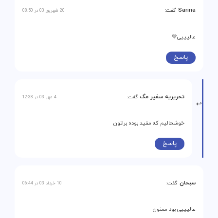
Sarina
گفت:
20 شهریور 03 در 08:50
عالیییی💚
پاسخ
تحریریه سفیر مگ
گفت:
4 مهر 03 در 12:38
خوشحالیم که مفید بوده براتون
پاسخ
سبحان
گفت:
10 خرداد 03 در 06:44
عالیییی بود ممنون