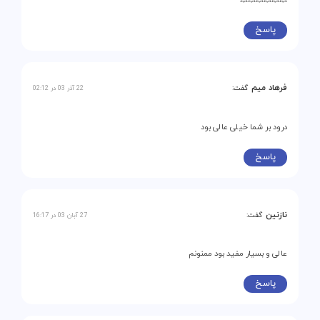
💥💥💥💥💥💥
پاسخ
فرهاد میم
گفت:
22 آذر 03 در 02:12
درود بر شما خیلی عالی بود
پاسخ
نازنین
گفت:
27 آبان 03 در 16:17
عالی و بسیار مفید بود ممنونم
پاسخ