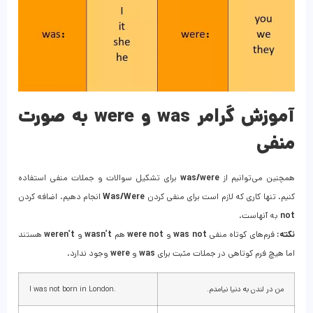
آموزش گرامر was و were به صورت
منفی
همچنین می‌توانیم از
was/were
برای تشکیل سوالات و جملات منفی استفاده
کنیم. تنها کاری که لازم است برای منفی کردن
Was/Were
انجام دهیم، اضافه کردن
not
به آنهاست.
نکته:
فرم‌های کوتاه منفی
was not
و
were not
هم
wasn’t
و
weren’t
هستند
اما هیچ فرم کوتاهی در جملات مثبت برای
was
و
were
وجود ندارد.
من در لندن به دنیا نیامدم.
.I was not born in London