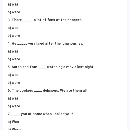
a) was
b) were
3. There _____ a lot of fans at the concert.
a) was
b) were
4. He _____ very tired after the long journey.
a) was
b) were
5. Sarah and Tom ____ watching a movie last night.
a) was
b) were
6. The cookies ____ delicious. We ate them all.
a) was
b) were
7. ____ you at home when I called you?
a) Was
b) Were