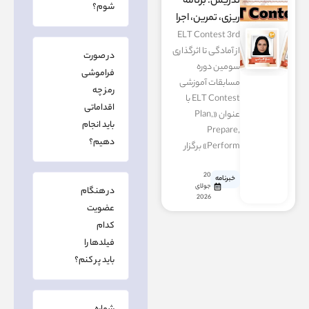
تدریس؛ برنامه
شوم؟
ریزی، تمرین، اجرا
ELT Contest 3rd
از آمادگی تا اثرگذاری
در صورت
سومین دوره
فراموشی
مسابقات آموزشی
رمز چه
ELT Contest با
اقداماتی
عنوان «Plan,
باید انجام
Prepare,
دهیم؟
Perform» برگزار
20
خبرنامه
جولای
در هنگام
2026
عضویت
کدام
فیلدها را
باید پر کنم؟