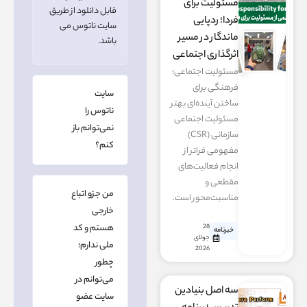
مسئولیت برای
قابل دانلود از طریق
فردا؛ ردپایی
سایت ناتوس می
ماندگار در مسیر
باشد.
اثرگذاری اجتماعی
مسئولیت اجتماعی؛
فرهنگی برای
سایت
ساختن آینده‌ای بهتر
ناتوس را
مسئولیت اجتماعی
نمی‌توانم باز
سازمانی (CSR)
کنم؟
مفهومی فراتر از
انجام فعالیت‌های
مقطعی و
من جزو اتباع
مناسبت‌محور است.
خارجی
هستم و کد
28
خبرنامه
جولای
ملی ندارم؛
2026
چطور
می‌توانم در
سه اصل بنیادین
سایت عضو