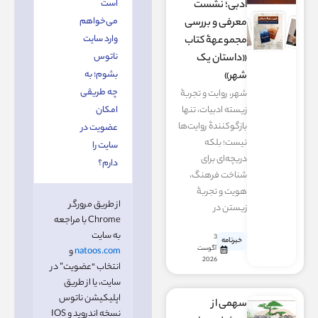
است
ادبی؛ نشست
می‌خواهم
معرفی و بررسی
وارد سایت
مجموعهۀ کتاب
ناتوس
«داستان یک
بشوم؛ به
شهر»
چه طریقی
شهر، روایت و تجربۀ
زیسته ادبیات، تنها
امکان
بازگوکنندۀ روایت‌ها
عضویت در
نیست؛ بلکه
سایت را
دریچه‌ای برای
دارم؟
شناخت فرهنگ،
هویت و تجربۀ
از طریق مرورگر
زیستن در
Chrome با مراجعه
به سایت
3
خبرنامه
آگوست
natoos.com
و
2026
انتخاب “عضویت” در
سایت، یا از طریق
اپلیکیشن ناتوس
سهمی از
نسخه اندروید و IOS