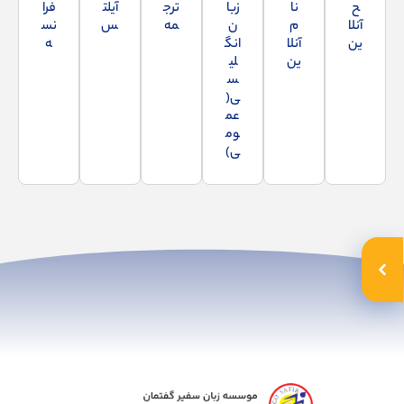
ح
نا
زبا
ترج
آیلت
فرا
آنلا
م
ن
مه
س
نس
ین
آنلا
انگ
ه
ین
لی
س
ی(
عم
وم
ی)