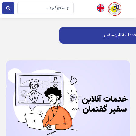
فتن
جستجو
ه
...
حتوا
دمات آنلاین سفیــر