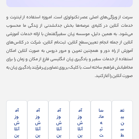
سرعت از ویژگی‌های اصلی عصر تکنولوژی است. امروزه استفاده از اینترنت و
خدمات آنلاین در کلیه­‌ی عرصه‌ها بخش جدانشدنی از زندگی ما محسوب
می‌شود. به همین دلیل، موسسه زبان سفیرگفتمان با ارائه خدمات آموزشی
آنلاین از جمله انجام تعیین‌سطح آنلاین، ثبت‌نام آنلاین، شرکت در کلاس‌های
آموزش از راه دور و همچنین تمرین و مرور دروس به صورت آنلاین امکان
استفاده از خدمات سفیر و یادگیری زبان انگلیسی فارغ از مکان و زمان را برای
مخاطبانش فراهم ساخته است. با کلیک بر روی تصاویر زیر فرآیند یادگیری زبان به
صورت آنلاین را آغاز کنید.
تع
سا
آم
آم
آم
آم
یی
مان
وز
وز
وز
وز
ن
ه
ش
ش
ش
ش
س
ثب
آنلا
آنلا
آنلا
آنلا
ط
ت
ین
ین
ین
ین