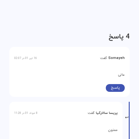
4 پاسخ
Somayeh
گفت:
16 تیر 01 در 02:07
عالی
پاسخ
پریسا سالارکیا
گفت:
8 مرداد 01 در 11:28
ممنون