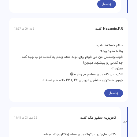
پاسخ
Nazanin.F.R
گفت:
6 دی 00 در 13:57
سلام خسته نباشید.
واقعا مفید بود♥️
خوب راستش من می خوام برای تولد معلم زبانم یه کتاب خوب تهیه کنم.
چه کتابی رو پیشنهاد میدین؟
ممنون♡
تاکید می کنم برای معلمم می خوام😁
جوون هستن و سنشون دوربرای ۲۲ یا ۲۳ خانم هم هستند.
پاسخ
تحریریه سفیر مگ
گفت:
25 مهر 03 در 14:45
کتاب های زیر میتواند برای معلم زبانتان جذاب باشد