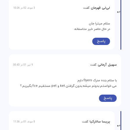
لی‌لی قهرمان
گفت:
3 مرداد 02 در 10:26
سلام میترا جان
در حال حاضر خیر متاسفانه.
پاسخ
سهیل آرمانی
گفت:
9 تیر 01 در 00:43
با سلام بنده مدرک flyers دارم
می خواستم بدونم میشه بدون گرفتن ket و pet مستقیم fce بگیریم ؟
پاسخ
پریسا سالارکیا
گفت:
8 مرداد 01 در 11:36