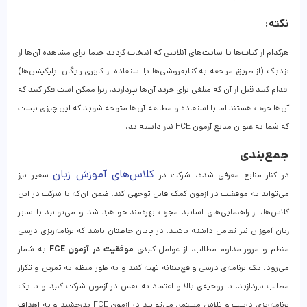
نکته:
هرکدام از کتاب‌ها یا سایت‌های آنلاینی که انتخاب کردید حتما برای مشاهده آن‌ها از
نزدیک (از طریق مراجعه به کتابفروشی‌ها یا استفاده از کاربری رایگان اپلیکیشن‌ها)
اقدام کنید قبل از آن که مبلغی برای خرید آن‌ها بپردازید. زیرا ممکن است فکر کنید که
آن‌ها خوب هستند اما با استفاده و مطالعه آن‌ها متوجه شوید که این چیزی نیست
که شما به عنوان منابع آزمون FCE نیاز داشته‌اید.
جمع‌بندی
کلاس‌های آموزش زبان
در کنار منابع معرفی شده، شرکت در
سفیر نیز
می‌تواند به موفقیت در آزمون کمک قابل توجهی کند. ضمن آن‌که با شرکت در این
کلاس‌ها، از راهنمایی‌های اساتید مجرب بهره‌مند خواهید شد و می‌توانید با سایر
زبان آموزان نیز تعامل داشته باشید. در پایان خاطتان باشد که برنامه‌ریزی درسی
منظم و مرور مداوم مطالب، از عوامل کلیدی
موفقیت در آزمون FCE
به شمار
می‌رود. یک برنامه‌ی درسی واقع‌بینانه تهیه کنید و به طور منظم به تمرین و تکرار
مطالب بپردازید. با روحیه‌ی بالا و اعتماد به نفس در آزمون شرکت کنید و با یک
برنامه‌ریزی درست و تلاش مستمر، می‌توانید در آزمون FCE بدرخشید و به اهداف