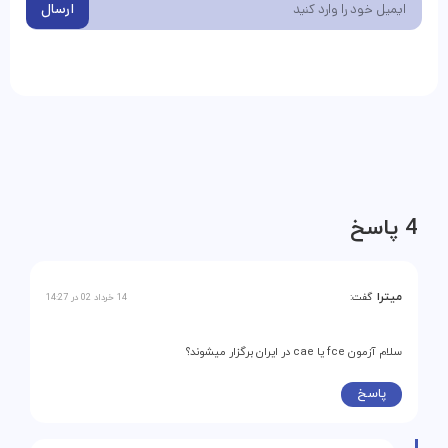
ارسال
4 پاسخ
میترا
گفت:
14 خرداد 02 در 14:27
سلام آزمون fce یا cae در ایران برگزار میشوند؟
پاسخ