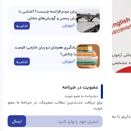
زبان مردم فرانسه چیست؟ آشنایی با
زبان رسمی و گویش‌های محلی
آموزش
ادامــه
یادگیری همزمان دو زبان خارجی؛ فرصت
یا چالش؟
Intern و به معنای سیستم بین‌المللی آزمون
آموزش
ادامــه
ه مشخصی
عضویت در خبرنامه
درخبرنامه ما عضو شوید
برای دریافت جدیدترین مطالب سفیرمگ، در خبرنامه ما عضو
شوید.
ریم تا به
ارسال