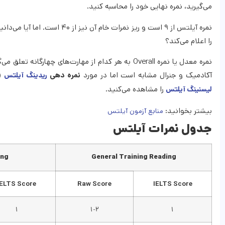
می‌گیرید، نمره نهایی خود را محاسبه کنید.
نمره آیلتس از ۹ است و ریز نمر
را اعلام می‌کند؟
آکادمیک و جنرال مشابه است اما در مورد
نمره دهی
(reading) این موضوع متفاوت خواهد 
ریدینگ آیلتس
را مشاهده می‌کنید.
لیسنینگ آیلتس
بیشتر بخوانید:
منابع آزمون آیلتس
جدول نمرات آیلتس
ing
General Training Reading
IELTS Score
Raw Score
IELTS Score
۱
۱-۲
۱