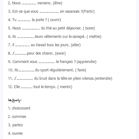
2. Nous ………….. iraniens. (être)
3. Est-ce que vous ………………. en vacances ?(Partir)
4. Tu …………. la porte ? ( ouvrir)
5. Nous …………….. du thé au petit déjeuner. ( boire)
6. Ils ……………..leurs vêtements sur le canapé. ( mettre)
7. Il ………….. au travail tous les jours. (aller)
8. J’…………peur des chiens. (avoir)
9. Comment vous ……………. le français ? (apprendre)
10. Ils…………….du sport régulièrement. ( faire)
11. J’……………. du bruit dans la tête en plein silence.(entendre)
12. Elle ……….. tout le temps. ( mentir)
پاسخ‌ها:
1. choisissent
2. sommes
3. partez
4. ouvres