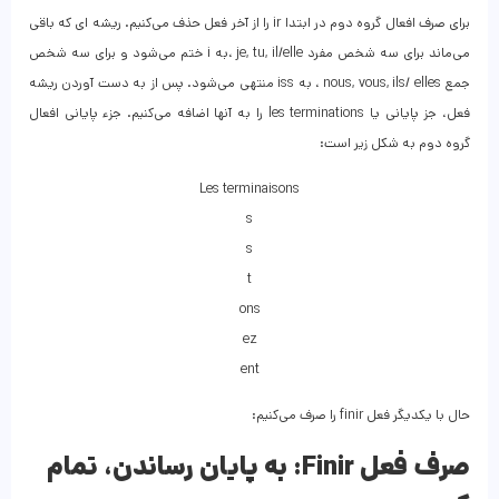
برای صرف افعال گروه دوم در ابتدا ir را از آخر فعل حذف می‌کنیم. ریشه ای که باقی
می‌ماند برای سه شخص مفرد je, tu, il/elle ،به i ختم می‌شود و برای سه شخص
جمع nous, vous, ils/ elles ، به iss منتهی می‌شود. پس از به دست آوردن ریشه
فعل، جز پایانی یا les terminations را به آنها اضافه می‌کنیم. جزء پایانی افعال
گروه دوم به شکل زیر است:
Les terminaisons
s
s
t
ons
ez
ent
حال با یکدیگر فعل finir را صرف می‌کنیم:
صرف فعل Finir:
به پایان رساندن، تمام