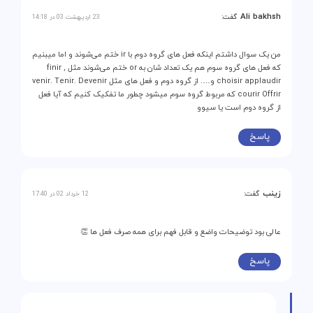
Ali bakhsh
گفت:
23 اردیبهشت 03 در 14:18
من یک سوال داشتم اینکه فعل های گروه دوم با ir ختم می‌شوند و اما میبنیم
که فعل های گروه سوم هم یک تعداد شان به or ختم می‌شوند مثل finir ,
choisir applaudir و…. از گروه دوم و فعل های مثل venir. Tenir. Devenir
courir Offrir که مربوط گروه سوم میشود چطور ما تفکیک کنیم که آیا فعل
از گروه دوم است یا سیوو
پاسخ
زینب
گفت:
12 خرداد 02 در 17:40
عالی بود توضیحات واضع و قابل فهم برای همه صرف فعل ها 👏
پاسخ