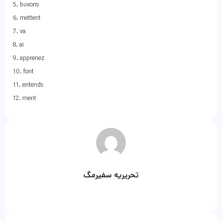
5. buvons
6. mettent
7. va
8. ai
9. apprenez
10. font
11. entends
12. ment
تحریریه سفیرمگ