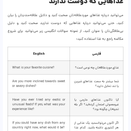
غذاهایی که دوست ندارند
می‌توانید درباره غذاهای موردعلاقه‌تان صحبت کنید و دلایل علاقه‌مندیتان را بیان
کنید. حتی می‌توانید درباره غذاهایی که دوست ندارید صحبت کنید و دلیل
بی‌علاقگی‌تان را عنوان کنید. از نمونه سوالات انگلیسی زیر می‌توانید برای شروع
مکالمه راجع به غذا استفاده کنید:
فارسی
English
غذای موردعلاقه‌تان چه نوعی است؟
What is your favorite cuisine?
شما بیشتر به سمت غذاهای شیرین
Are you more inclined towards sweet
یا تند تمایل دارید؟
or savory dishes?
آیا تاکنون غذاهای خارجی یا
Have you ever tried any exotic or
غیرمعمولی امتحان کرده‌اید؟ اگر بله
unusual foods? If yes, what was your
تجربه‌تان چگونه بود؟
experience like?
اگر اکنون می‌توانستید یک غذایی از
If you could have any dish from any
هر کشوری داشته باشید، کدام غذا
country right now, what would it be?