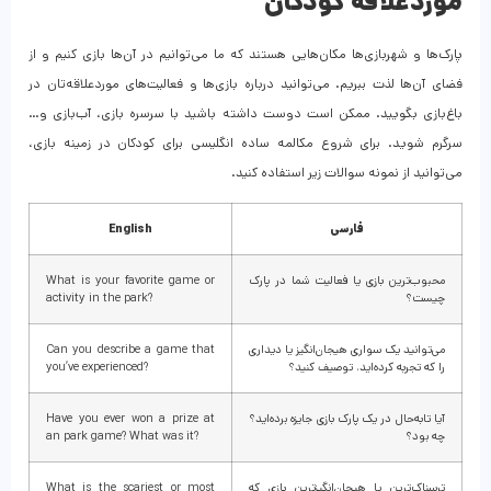
موردعلاقه کودکان
پارک‌ها و شهربازی‌ها مکان‌هایی هستند که ما می‌توانیم در آن‌ها بازی کنیم و از
فضای آن‌ها لذت ببریم. می‌توانید درباره بازی‌ها و فعالیت‌های موردعلاقه‌تان در
باغ‌بازی بگویید. ممکن است دوست داشته باشید با سرسره بازی، آب‌بازی و…
سرگرم شوید. برای شروع مکالمه ساده انگلیسی برای کودکان در زمینه بازی،
می‌توانید از نمونه سوالات زیر استفاده کنید.
فارسی
English
محبوب‌ترین بازی یا فعالیت شما در پارک
What is your favorite game or
چیست؟
activity in the park?
می‌توانید یک سواری هیجان‌انگیز یا دیداری
Can you describe a game that
را که تجربه کرده‌اید، توصیف کنید؟
you’ve experienced?
آیا تابه‌حال در یک پارک بازی جایزه برده‌اید؟
Have you ever won a prize at
چه بود؟
an park game? What was it?
ترسناک‌ترین یا هیجان‌انگیزترین بازی که
What is the scariest or most