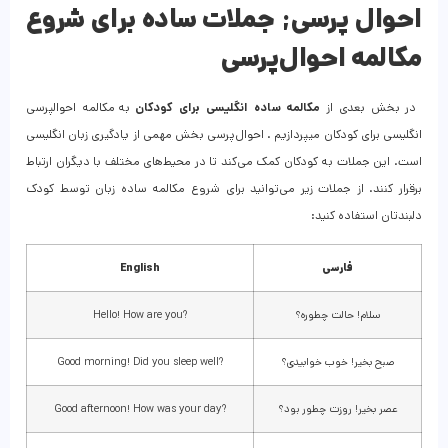
احوال پرسی; جملات ساده برای شروع
مکالمه احوال‌پرسی
در بخش بعدی از
مکالمه ساده انگلیسی برای کودکان
به مکالمه احوالپرسی
انگلیسی برای کودکان میپردازیم . احوال‌پرسی بخش مهمی از یادگیری زبان انگلیسی
است. این جملات به کودکان کمک می‌کند تا در محیط‌های مختلف با دیگران ارتباط
برقرار کنند. از جملات زیر می‌توانید برای شروع مکالمه ساده زبان توسط کودک
دلبندتان استفاده کنید:
فارسی
English
سلام! حالت چطوره؟
Hello! How are you?
صبح بخیر! خوب خوابیدی؟
Good morning! Did you sleep well?
عصر بخیر! روزت چطور بود؟
Good afternoon! How was your day?