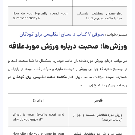
به‌طورمعمول تعطیلات تابستانی
How do you typically spend your
خود را چگونه سپری می‌کنید؟
summer holidays?
معرفی ۷ کتاب داستان انگلیسی برای کودکان
بیشتر بخوانید:
ورزش‌ها؛ صحبت درباره ورزش موردعلاقه
می‌توانید درباره ورزش موردعلاقه‌تان مانند فوتبال، بسکتبال یا شنا صحبت کنید و
یا توضیح دهید که چرا این ورزش را دوست دارید و طرفدار کدام تیم‌ها یا بازیکنان
هستید. نمونه سؤالات مناسب برای آغاز
مکالمه ساده انگلیسی برای کودکان
در
رابطه با ورزش به شرح زیر است:
فارسی
English
ورزش موردعلاقه‌تان چیست و چرا از
What is your favorite sport and
آن لذت می‌برید؟
why do you enjoy it?
چقدر در ورزش موردعلاقه‌تان شرکت
How often do you engage in your