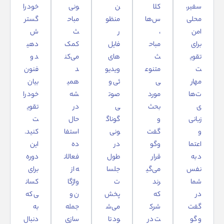
سفیر،
کلا
ن
ونی
خود را
محلی
س‌ها
منظو
مباح
گستر
امن
،
ر
ث
ش
برای
مباح
فایل‌
کمک
دهی
تقوی
ث
های
می‌کن
د و
ت
متنوع
ویدیو
د
فنون
مهار
ی
ئی و
همی
بیان
ت‌ها
مورد
صوت
شه
خود را
ی
بحث
ی
در
تقوی
زبانی
و
گوناگ
حال
ت
و
گفت‌
ونی
استفا
کنید.
اعتما
وگو
در
ده
این
د به‌
قرار
طول
فعالان
دوره
نفس
می‌گی
جلسا
ه از
برای
شما
رند
ت
واژگا
کسان
در
که
پخش
ن و
ی که
گفت‌
شرک
می‌ش
جمله‌
به
و گو
ت در
ود تا
سازی
دنبال