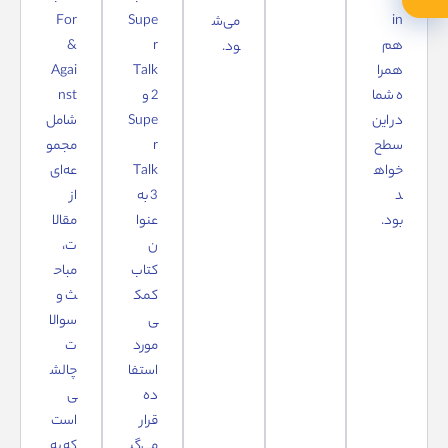
For
Supe
in
می‌ش
هم
r
&
ود.
همرا
Talk
Agai
ه شما
2 و
nst
در این
Supe
شامل
سطح
r
مجمو
خواه
Talk
عه‌ای
د
3 به
از
بود.
عنوا
مقالا
ن
ت،
کتاب
مباح
کمک
ث و
ی
سوالا
مورد
ت
استفا
چالش
ده
ی
قرار
است
می‌گی
که به