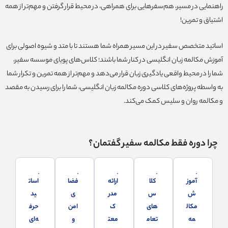
راهنمایی در مسیر، هم‌سفرهایی برای همراهی، در محیط قرار گرفتن و مهم‌تر از همه
اشتیاق و تمرین!
اساتید متخصص سفیر در این مسیر همراه شما هستند تا با متد و شیوه اصولی برای
آموزش مکالمه زبان انگلیسی در کنار شما باشند؛ کلاس‌های پویای موسسه سفیر،
شما را در محیط واقعی یادگیری زبان قرار می‌دهد و مهم‌تر از همه تمرین و تکرار شما
به واسطه پروژه‌های کلاسی دوره مکالمه زبان انگلیسی، شما را برای رسیدن به مقصد
و مکالمه روان و سلیس کمک می‌کند.
چرا دوره فقط مکالمه سفیر گفتمان؟
آموز
کلا
ارائه
فضا
اسات
ش
س‌
مدر
ی
ید
مکال
های
ک
امن
حرف
مه
تعام
معت
و
ه‌ای