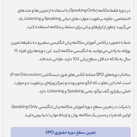
در دوره فقط مکالمه (Speaking Only) با استفاده از تمرین‌ها و متدهای
اختصاصی، علاوه بر تقویت مهارت‌های حیاتی Speaking و Listening، یاد
می‌گیرید چطور از ابزارهای زبانی برای تسلط بر مکالمه استفاده کنید.
شما با حضور در کلاس آموزش مکالمه زبان انگلیسی سفیر و ده دقیقه تمرین
روزانه، به راحتی می‌توانید به انگلیسی مکالمه کنید. این دوره‌ها برای افراد 15
سال به بالا که حداقل سطح زبانی 103 دارند، طراحی شده‌اند.
ساختار دوره‌های SPO مشابه کلاس‌های فری دیسکاشن (Free Discussion)
است، اما با این تفاوت که الگو محور بوده و تمرکز ویژه‌ای بر تقویت دو مهارت
اصلی برقراری گفت‌وگو، یعنی Speaking و Listening، دارد.
با شرکت در تعیین سطح دوره آموزش مکالمه زبان انگلیسی Speaking Only،
اولین قدم را در مسیر یک مکالمه روان و ارتباط موثر با دنیا برمی‌دارید.
تعیین سطح دوره حضوری SPO