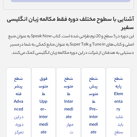
آشنایی با سطوح مختلف دوره فقط مکالمه زبان انگلیسی
سفیر
این دوره در 5 سطح و 20 ترم طراحی شده است. کتاب Speak Now به عنوان منبع
اصلی و کتاب‌های Tune in و Super Talk به عنوان منابع کمکی به شما در مسیر
دستیابی به هدفتان از شرکت در این دوره مکالمه زبان انگلیسی کمک می‌کنند.
سطح
سطح
سطح
فوق
سطح
پایه
پیش‌
متوس
متوس
پیشر
Elem
متوس
ط
ط
فته
enta
ط
Inter
Upp
Adva
nced
er-
medi
Pre-
ry
شاید
inter
ate
inter
در این
باید
medi
مهار
medi
دوره،
سطح
ate
ت
ate
تمرکز