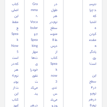
نترسی
در
Gra
کتاب
د؛ چرا
طول
mma
اصلی
که
هر
r،
این
اشتبا
ترم در
Voca
مقط
ه
سطح
bular
ع
کردن
متوس
y و
Spea
مقدم
ط 8
Spea
k
ه
درس
king
Now
یادگی
از
مهار
5
ری
کتاب
ت‌ها
است
است!
Spea
ی
که در
k
خود را
هر
این
now
تقوی
ترم 4
سطح
3
ت
یونی
در ۴
تدری
می‌کن
ت از
ترم و
س
ید.
این
در هر
می‌ش
کتاب
ترم 8
در هر
ود و
آموز