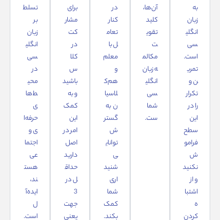
به
آن‌ها،
در
برای
تسلط
زبان
کلید
کنار
مشار
بر
انگلی
تقوی
تعام
کت
زبان
سی
ت
ل با
در
انگلی
است.
مکالم
معلم
کلا
سی
تمری
ه زبان
و
س
در
ن و
انگلی
هم‌ک
باشید
محی
تکرار
سی
لاسیا
و به
ط‌ها
را در
شما
ن به
کمک
ی
این
ست.
گستر
این
حرفه‌ا
سطح
ش
امر در
ی و
فرامو
توانای
اصل
اجتما
ش
ی
دارید
عی
نکنید
شنید
حداق
هست
و از
اری
ل در
ند،
اشتبا
شما
3
ایده‌آ
ه
کمک
جهت
ل
کردن
بکند.
یعنی
است.