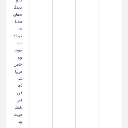
ت و
دیدگا
ه‌های
مختل
ف
درباره
یک
موض
وع
خاص
می‌با
شد،
که
این
امر
باعث
می‌ش
ود