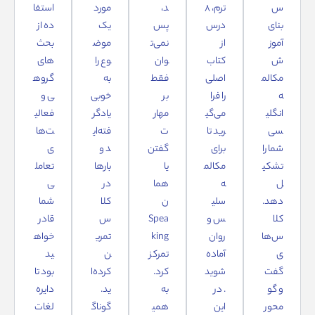
س
ترم، ۸
د،
مورد
استفا
بنای
درس
پس
یک
ده از
آموز
از
نمی‌ت
موض
بحث‌
ش
کتاب
وان
وع را
های
مکالم
اصلی
فقط
به
گروه
ه
را فرا
بر
خوبی
ی و
انگلی
می‌گی
مهار
یادگر
فعالی
سی
رید تا
ت
فته‌ای
ت‌ها
شما را
برای
گفتن
د و
ی
تشکی
مکالم
یا
بارها
تعامل
ل
ه
هما
در
ی
دهد.
سلی
ن
کلا
شما
کلا
س و
Spea
س
قادر
س‌ها
روان
king
تمری
خواه
ی
آماده
تمرکز
ن
ید
گفت‌
شوید
کرد.
کرده‌ا
بود تا
و گو
. در
به
ید.
دایره
محور
این
همی
گوناگ
لغات