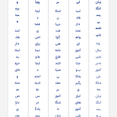
زبان
لی
بر
پویا
و
انگل
برج
است
امکا
ایجا
یس
ست
فاد
ن
د
ی
ه
ه از
دریا
فضا
تضم
محت
فت
ی
است
ینی
واه
گوا
امن
فاد
۲۵
ای
هی‌
برای
ه از
سال
آموز
نامه
تسل
اسات
تجرب
شی
فارغ‌
ط و
ید
ه در
جذا
التح
ایجا
حرف
آموز
ب و
صیل
د
ه‌ای
ش
به‌کا
ی
اعتم
و
مکال
رگیر
معت
ادبه‌
متخ
مه
ی
بر
نف
ص
زبان
ابزار
آموز
س
ص
انگل
های
شگا
در
دارا
یس
آموز
ه
یادگ
ی
ی و
شی
زبان
یری
مدر