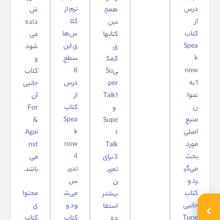
درس
ترم از
همچ
ش
از
کلا
نین
داده
کتاب
س‌ها
کتابها
می
Spea
ی این
ی
شود
k
سطح
کمک
و
8
now
یSu
کتاب
1 به
درس
per
جانبی
عنوا
از
Talk1
آن
ن
کتاب
و
For
منبع
Spea
&
Supe
اصلی
k
Agai
r
مورد
now
nst
Talk
بحث
4
3 برای
می
می‌گی
تدری
تمری
باشد.
رد و
س
ن
کتاب
می‌ش
محتوا
بیشتر
جانبی
ود و
ی
استفا
Tune
کتاب
کتاب
ده