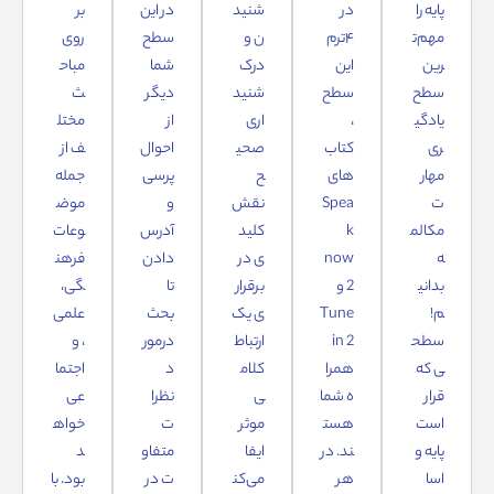
پایه را
در
شنید
در این
بر
مهم‌ت
۴ترم
ن و
سطح
روی
رین
این
درک
شما
مباح
سطح
سطح
شنید
دیگر
ث
یادگی
،
اری
از
مختل
ری
کتاب‌
صحی
احوال
ف از
مهار
های
ح
پرسی
جمله
ت
Spea
نقش
و
موض
مکالم
k
کلید
آدرس
وعات
ه
now
ی در
دادن
فرهن
بدانی
2 و
برقرار
تا
گی،
م!
Tune
ی یک
بحث
علمی
سطح
in 2
ارتباط
درمور
، و
ی که
همرا
کلام
د
اجتما
قرار
ه شما
ی
نظرا
عی
است
هست
موثر
ت
خواه
پایه و
ند. در
ایفا
متفاو
د
اسا
هر
می‌کن
ت در
بود. با