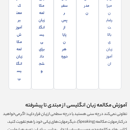
میزا
مدر
سفی
مکا
ک
ن
ن
ر
لمه
معت
رضای
پس
زبان
بر
ت
از
انگل
آموز
بالا
پایا
یس
ش
ی
ن
ی
مکا
زبان‌
هر
برای
لمه
آموز
دوره
دان
زبان
ان
شج
انگل
و
یس
ی
آموزش مکالمه زبان انگلیسی از مبتدی تا پیشرفته
تفاوتی نمی‌کند در چه سنی هستید یا در چه سطحی از زبان قرار دارید؛ اگر می‌خواهید
در کنار مهارت مکالمه (Speaking)، دیگر مهارت‌‌های زبانی خود را هم تقویت کنید،
کلاس‌های مکالمه‌ محور موسسه سفیر انتخابی مناسب برای این تصمیم شماست.