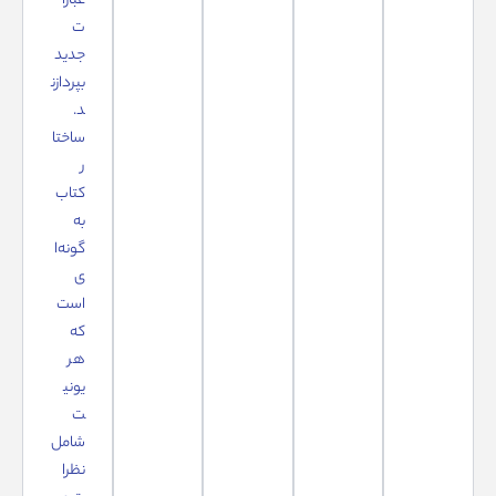
عبارا
ت
جدید
بپردازن
د.
ساختا
ر
کتاب
به
گونه‌ا
ی
است
که
هر
یونی
ت
شامل
نظرا