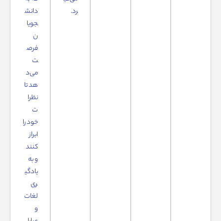
رد.
دانش
جویا
ن
فرص
ت
می‌د
هد تا
نظرا
ت
خود را
ابراز
کنند
و به
یادگی
ری
لغات
و