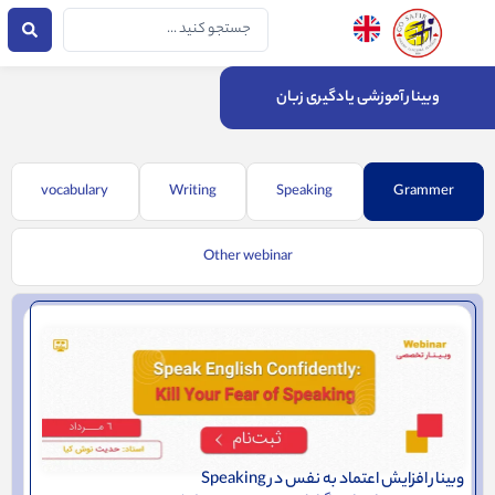
فتن
جستجو
ه
...
حتوا
وبینار آموزشی یادگیری زبان
vocabulary
Writing
Speaking
Grammer
Other webinar
وبینار افزایش اعتماد به نفس در Speaking