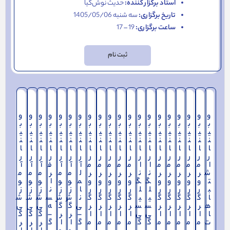
استاد برگزار کننده:
حدیث نوش‌کیا
تاریخ برگزاری:
سه شنبه 1405/05/06
ساعت برگزاری:
19 – 17
ثبت نام
و
و
و
و
و
و
و
و
و
و
و
و
و
و
و
و
و
و
و
و
ب
ب
ب
ب
ب
ب
ب
ب
ب
ب
ب
ب
ب
ب
ب
ب
ب
ب
ب
ب
ی
ی
ی
ی
ی
ی
ی
ی
ی
ی
ی
ی
ی
ی
ی
ی
ی
ی
ی
ی
ن
ن
ن
ن
ن
ن
ن
ن
ن
ن
ن
ن
ن
ن
ن
ن
ن
ن
ن
ن
ا
ا
ا
ا
ا
ا
ا
ا
ا
ا
ا
ا
ا
ا
ا
ا
ا
ا
ا
ا
ر
ر
ر
ر
ر
ر
ر
ر
ر
ر
ر
ر
ر
ر
ر
ر
ر
ر
ر
ر
ا
م
م
م
م
م
ا
ا
م
م
م
م
م
آ
آ
آ
ف
آ
آ
آ
ش
ر
ر
ر
ر
ر
ن
ن
ر
ر
ر
ر
ر
ل
م
م
ر
م
م
م
ت
و
و
و
و
و
گ
گ
و
و
و
و
و
م
و
و
ا
و
و
و
ب
ر
ر
ر
ر
ر
ل
ل
ر
ر
ر
ر
ر
ا
ز
ز
ن
ز
ز
ز
ا
گ
گ
گ
گ
گ
ی
ی
گ
گ
گ
گ
گ
ن
ش
ش
س
ش
ش
ش
ه
ر
ر
ر
ر
ر
س
س
ر
ر
ر
ر
ر
ی
گ
گ
ه
ی
ی
ی
ا
ا
ا
ا
ا
ا
ی
ی
ا
ا
ا
ا
ا
–
ر
ر
–
گ
گ
گ
ت
م
م
م
م
م
گ
گ
م
م
م
م
م
گ
ا
ا
گ
ر
ر
ر