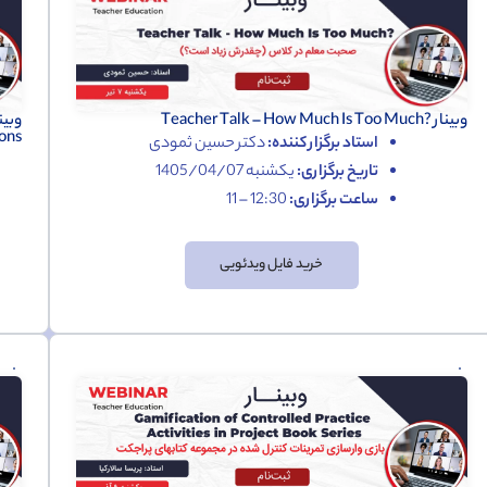
وبینار ?Teacher Talk – How Much Is Too Much
ons
استاد برگزار کننده:
دکتر حسین ثمودی
تاریخ برگزاری:
یکشنبه 1405/04/07
ساعت برگزاری:
12:30 – 11
خرید فایل ویدئویی