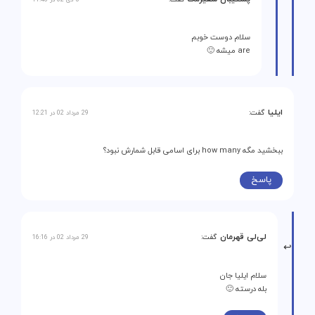
سلام دوست خوبم
are میشه 🙂
ایلیا
گفت:
29 مرداد 02 در 12:21
ببخشید مگه how many برای اسامی قابل شمارش نبود؟
پاسخ
لی‌لی قهرمان
گفت:
29 مرداد 02 در 16:16
سلام ایلیا جان
بله درسته 🙂