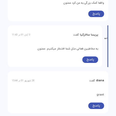
واقعا کمک بزرگی به من کرد ممنون
پاسخ
پریسا سالارکیا
گفت:
3 آبان 01 در 11:43
به مخاطبین فعالی مثل شما افتخار میکنیم .ممنون
پاسخ
diana
گفت:
28 شهریور 01 در 15:44
graet
پاسخ