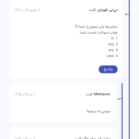
لی‌لی قهرمان
گفت:
4 شهریور 02 در 10:37
سلام رها جان ممنون از شما 🙂
جواب سوالات خدمت شما:
1. is
2. any
3. are
4. cars
پاسخ
Mehrpoor
گفت:
5 دی 02 در 11:38
سومی is میشه؟
پشتیبان سفیرمگ
گفت:
5 دی 02 در 11:43