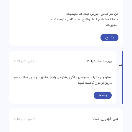
من سر کلاس اموزش دیدم اما نفهمیدم
اینجا که خوندم کاملا واضح بود و کامل متوجه شدم
ممنون🙏
پاسخ
پریسا سالارکیا
گفت:
4 آبان 01 در 13:18
ممنونیم که با ما همراهین. اگر پیشنهادی راجع به تدریس سایر مطالب هم
دارین برامون کامنت کنید
پاسخ
علی گودرزی
گفت:
29 مهر 01 در 17:57