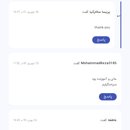
پریسا سالارکیا
گفت:
30 شهریور 01 در 16:57
thank you
پاسخ
MohammadReza3185
گفت:
25 شهریور 00 در 17:52
عالی و آموزنده بود
سپاسگزارم.
پاسخ
عاطفه
گفت:
24 بهمن 99 در 16:45