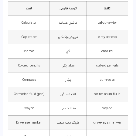
تلفظ
ترجمه فارسی
لغت
cal-cu-lay-tor
ماشین حساب
Calculator
e-ray-ser cap
درپوش پاک‌کنی
Cap eraser
char-kol
گچ
Charcoal
cul-erd pen-sils
مداد رنگی
Colored pencils
cum-pass
پرگار
Compass
cor-rec-shun flu-id
لاک غلط گیر
Correction fluid (pen)
cray-on
مداد شمعی
Crayon
dry-e-rayz mar-ker
ماژیک تخته سفید
Dry-erase marker