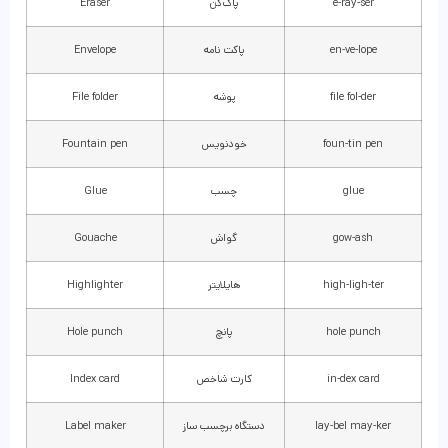
e-ray-ser
پاک‌کن
Eraser
en-ve-lope
پاکت نامه
Envelope
file fol-der
پوشه
File folder
foun-tin pen
خودنویس
Fountain pen
glue
چسب
Glue
gow-ash
گواش
Gouache
high-ligh-ter
هایلایتر
Highlighter
hole punch
پانچ
Hole punch
in-dex card
کارت شاخص
Index card
lay-bel may-ker
دستگاه برچسب ساز
Label maker