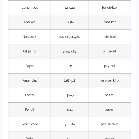
lunch-box
جعبه غذا
Lunch box
mar-ker
ماژیک
Marker
note-book
دفترچه یادداشت
Notebook
oil paynt
رنگ روغن
Oil paint
pay-per
کاغذ
Paper
pay-per klip
گیره کاغذ
Paper clip
pas-tel
پاستل
Pastel
pen-sil
مداد
Pencil
pen-sil case
جامدادی
Pencil case