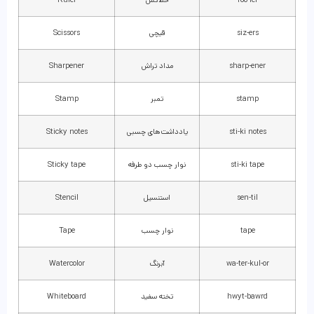
roo-ler
خط‌کش
Ruler
siz-ers
قیچی
Scissors
sharp-ener
مداد تراش
Sharpener
stamp
تمبر
Stamp
sti-ki notes
یادداشت‌های چسبی
Sticky notes
sti-ki tape
نوار چسب دو طرفه
Sticky tape
sen-til
استنسیل
Stencil
tape
نوار چسب
Tape
wa-ter-kul-or
آبرنگ
Watercolor
hwyt-bawrd
تخته سفید
Whiteboard