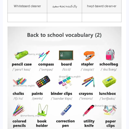
hwyt-bawrd cle-an-er
پاک‌کننده تخته سفید
Whiteboard cleaner