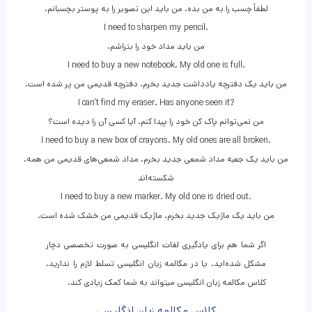
.لطفاً چسب را به من بده. من باید این تصویر را به پوستر بچسبانم
I need to sharpen my pencil.
.من باید مداد خود را بتراشم
I need to buy a new notebook. My old one is full.
.من باید یک دفترچه یادداشت جدید بخرم. دفترچه قدیمی من پر شده است
I can’t find my eraser. Has anyone seen it?
من نمی‌توانم پاک کن خود را پیدا کنم. آیا کسی آن را دیده است؟
I need to buy a new box of crayons. My old ones are all broken.
.من باید یک جعبه مداد شمعی جدید بخرم. مداد شمعی‌های قدیمی من همه
شکسته‌اند
I need to buy a new marker. My old one is dried out.
.من باید یک ماژیک جدید بخرم. ماژیک قدیمی من خشک شده است
اگر شما هم برای یادگیری لغات انگلیسی به صورت تخصصی دچار
مشکل شده‌اید، یا در مکالمه زبان انگلیسی تسلط لازم را ندارید،
کلاس مکالمه زبان انگلیسی میتواند به شما کمک زیادی کند.
کلاس مکالمه زبان انگلیسی