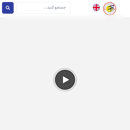
فتن
جستجو
ه
...
حتوا