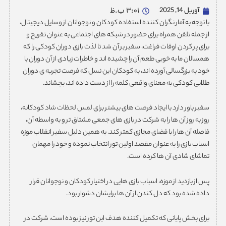
آوریل 14, 2025
3:01 ب.ظ
با توجه به آمار نگران کننده استفاده کودکان و نوجوانان از وسایل دیجیتال،
از جمله تلفن همراه برای حضور در شبکه های اجتماعی به عنوان تفریح و
برای پر کردن اوقات فراغت، سفیر بر آن شد تا لذت بازی دوران کودکی را که
همسالان ما به خوبی طعم آن را چشیده اند و خاطرات زیادی از آن دوران با
خود به بزرگسالی آورده اند، به کودکان این نسل که فرصت تجربه ی دوران
طلایی کودکی به معنای واقعی کلمه را از دست داده اند، بچشاند.
سفیر باور دارد با ایجاد فرصت های بیشتر برای لمس لحظات شاد کودکانه،
روز به روز آن ها را به شرکت در بازی های جمعی مشتاق تر و به واسطه آن،
فاصله آن ها را با فضای مجازی کمتر کند. به همین دلیل سفیر انقلاب موزه
اسباب بازی را به عنوان مقصد اولین تور انتخاب نموده و خود را مهمان
تماشای شادی آن ها کرده است.
پس از بازدید از موزه، اسباب بازی هایی در اختیار کودکان و نوجوانان قرار
داده شده بود که دل کندن از آن ها برایشان دشوار بود.
برای بخش پایانی که تکمیل کننده هدف این تور نیز بوده است، شرکت در