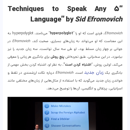
“۵ Techniques to Speak Any
Language” by
Sid Efromovich
Efromovich
، فردی است که او را “
hyperpolyglot
” می‌نامند. hyperpolyglot به
این معناست که او می‌تواند به زبان‌های بسیاری، صحبت کند.
Efromovich
در
جوانی بر چهار زبان مسلط بود. او طی سه سال توانست، سه زبان جدید را نیز
بیاموزد. در این سخنرانی، طبق تجربه‌اش
پنج روش
برای یادگیری هر زبانی را معرفی
می‌کند. اولین روش، “
اشتباه کردن است”.
به نظر او، اشتباه کردن بخش مهمی از
زبان جدید
یادگیری یک
است.
Efromovich
درباره نکات ارزشمندی در تلفظ و
خواندن زبان جدید می‌گوید که با استفاده از مثال‌هایی از زبان‌های مختلفی مانند
اسپانیایی، پرتقالی و انگلیسی، آن‌ها را توضیح می‌دهد.