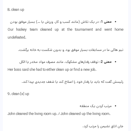
8. clean up
معنی 1:
در یک تلاش (مانند کسب و کار، ورزش یا …) بسیار موفق بودن
Our hockey team cleaned up at the tournament and went home
undefeated.
تیم هاکی ما در مسابقات بسیار موفق بود و بدون شکست به خانه برگشت.
معنی 2:
توقف رفتارهای مشکوک، مانند مصرف مواد مخدر یا الکل
Her boss said she had to either clean up or find a new job.
رئیسش گفت که باید یا رفتار خود را اصلاح کند یا شغف جدیدی پیدا کند.
9. clean [x] up
مرتب کردن یک منطقه
John cleaned the living room up. / John cleaned up the living room.
جان اتاق نشیمن را مرتب کرد.