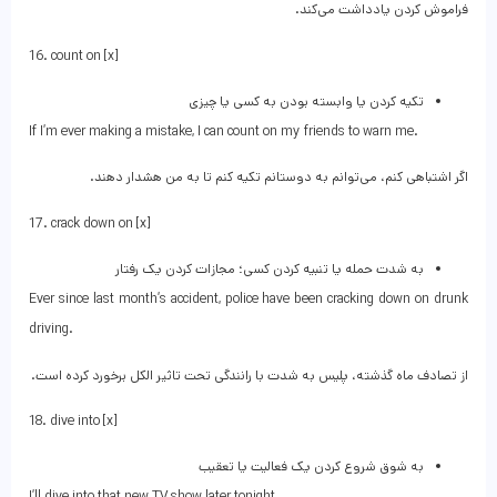
فراموش کردن یادداشت می‌کند.
16. count on [x]
تکیه کردن یا وابسته بودن به کسی یا چیزی
If I’m ever making a mistake, I can count on my friends to warn me.
اگر اشتباهی کنم، می‌توانم به دوستانم تکیه کنم تا به من هشدار دهند.
17. crack down on [x]
به شدت حمله یا تنبیه کردن کسی؛ مجازات کردن یک رفتار
Ever since last month’s accident, police have been cracking down on drunk
driving.
از تصادف ماه گذشته، پلیس به شدت با رانندگی تحت تاثیر الکل برخورد کرده است.
18. dive into [x]
به شوق شروع کردن یک فعالیت یا تعقیب
I’ll dive into that new TV show later tonight.