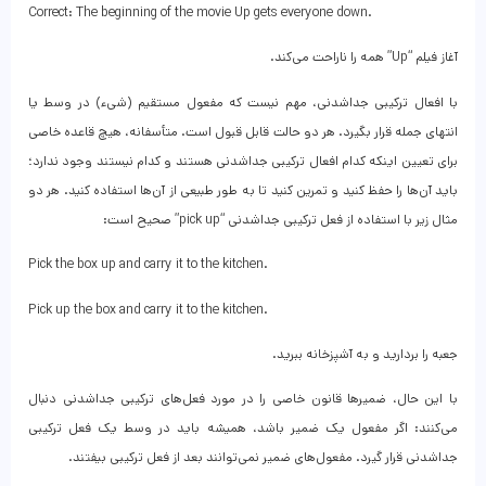
Correct: The beginning of the movie Up gets everyone down.
آغاز فیلم “Up” همه را ناراحت می‌کند.
با افعال ترکیبی جداشدنی، مهم نیست که مفعول مستقیم (شیء) در وسط یا
انتهای جمله قرار بگیرد. هر دو حالت قابل قبول است. متأسفانه، هیچ قاعده خاصی
برای تعیین اینکه کدام افعال ترکیبی جداشدنی هستند و کدام نیستند وجود ندارد؛
باید آن‌ها را حفظ کنید و تمرین کنید تا به طور طبیعی از آن‌ها استفاده کنید. هر دو
مثال زیر با استفاده از فعل ترکیبی جداشدنی “pick up” صحیح است:
Pick the box up and carry it to the kitchen.
Pick up the box and carry it to the kitchen.
جعبه را بردارید و به آشپزخانه ببرید.
با این حال، ضمیرها قانون خاصی را در مورد فعل‌های ترکیبی جداشدنی دنبال
می‌کنند: اگر مفعول یک ضمیر باشد، همیشه باید در وسط یک فعل ترکیبی
جداشدنی قرار گیرد. مفعول‌های ضمیر نمی‌توانند بعد از فعل ترکیبی بیفتند.