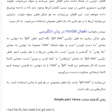
افعال ترکیبی در جمله مانند سایر افعال عمل می‌کنند و صرف می‌شوند، هرچند
قوانین دستوری خاصی در مورد ترتیب کلمات آن‌ها وجود دارد که در ادامه توضیح
داده خواهد شد. این افعال می‌توانند به هر شکل فعلی صرف شوند، بنابراین
می‌توانید آن‌ها را در هر جایی که یک فعل معمولی استفاده می‌شود، به کار ببرید.
افعال modal در زبان انگلیسی
بیشتر بخوانید:
برای مثال، بیایید به فعل ترکیبی “get over” نگاه کنیم. فعل “get” به تنهایی به
معنای “به دست آوردن” است و حرف اضافه “over” معمولا به تنهایی به معنای
“بالا رفتن” یا “گذشتن از چیزی” است. اما وقتی این‌ها را با هم ترکیب کنیم، فعل
ترکیبی “get over” به معنای “بازیافتن” یا “غلبه کردن بر چیزی” است، معنایی کاملاً
جدید که اگر بخواهیم دو کلمه “get” و “over” را به تنهایی به فارسی ترجمه کنیم
کاملا نتیجه‌ای متفاوت بدست می‌آوریم.
می‌توانید از “get over” مانند یک فعل معمولی در هر فرم یا زمانی استفاده کنید. به
مثال‌های زیر دقت کنید:
زمان گذشته ساده: Simple past tense
I had the flu last week but got over it.