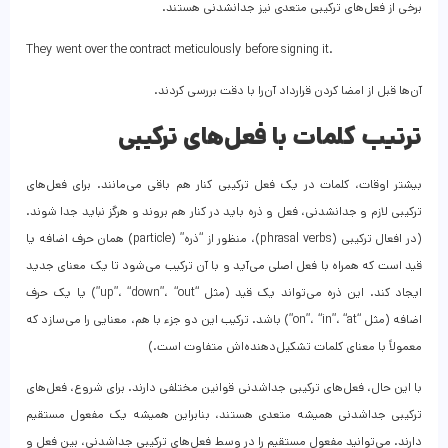
برخی از فعل‌های ترکیبی متعدی نیز جدانشدنی هستند.
They went over the contract meticulously before signing it.
آن‌ها قبل از امضا کردن قرارداد آن‌را با دقت بررسی کردند.
ترتیب کلمات با فعل‌های ترکیبی
بیشتر اوقات، کلمات در یک فعل ترکیبی کنار هم باقی می‌مانند. برای فعل‌های
ترکیبی لازم و جدانشدنی، فعل و ذره باید در کنار هم بروند و هرگز نباید جدا شوند.
(در افعال ترکیبی (phrasal verbs)، منظور از “ذره” (particle) همان حرف اضافه یا
قید است که همراه با فعل اصلی می‌آید و با آن ترکیب می‌شود تا یک معنای جدید
ایجاد کند. این ذره می‌تواند یک قید (مثل “up”، “down”، “out”) یا یک حرف
اضافه (مثل “on”، “in”، “at”) باشد. ترکیب این دو جزء با هم، معنایی را می‌سازد که
معمولاً با معنای کلمات تشکیل‌دهنده‌اش متفاوت است.)
با این حال، فعل‌های ترکیبی جداشدنی قوانین مختلفی دارند. برای شروع، فعل‌های
ترکیبی جداشدنی همیشه متعدی هستند، بنابراین همیشه یک مفعول مستقیم
دارند. می‌توانید مفعول مستقیم را در وسط فعل‌های ترکیبی جداشدنی، بین فعل و