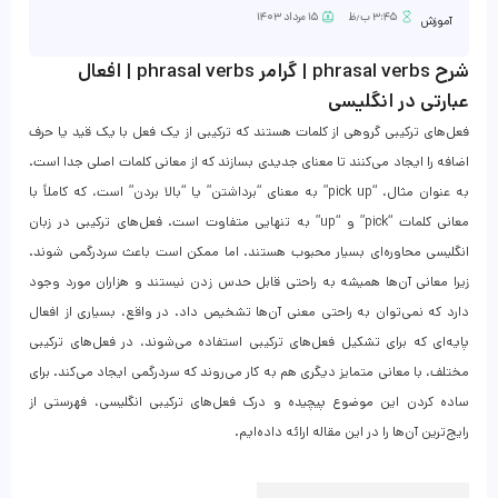
۳:۴۵ ب٫ظ
۱۵ مرداد ۱۴۰۳
آموزش
شرح phrasal verbs | گرامر phrasal verbs | افعال
عبارتی در انگلیسی
فعل‌های ترکیبی گروهی از کلمات هستند که ترکیبی از یک فعل با یک قید یا حرف
اضافه را ایجاد می‌کنند تا معنای جدیدی بسازند که از معانی کلمات اصلی جدا است.
به عنوان مثال، “pick up” به معنای “برداشتن” یا “بالا بردن” است، که کاملاً با
معانی کلمات “pick” و “up” به تنهایی متفاوت است. فعل‌های ترکیبی در زبان
انگلیسی محاوره‌ای بسیار محبوب هستند. اما ممکن است باعث سردرگمی شوند.
زیرا معانی آن‌ها همیشه به راحتی قابل حدس زدن نیستند و هزاران مورد وجود
دارد که نمی‌توان به راحتی معنی آن‌ها تشخیص داد. در واقع، بسیاری از افعال
پایه‌ای که برای تشکیل فعل‌های ترکیبی استفاده می‌شوند، در فعل‌های ترکیبی
مختلف، با معانی متمایز دیگری هم به کار می‌روند که سردرگمی ایجاد می‌کند. برای
ساده کردن این موضوع پیچیده و درک فعل‌های ترکیبی انگلیسی، فهرستی از
رایج‌ترین آن‌ها را در این مقاله ارائه داده‌ایم.