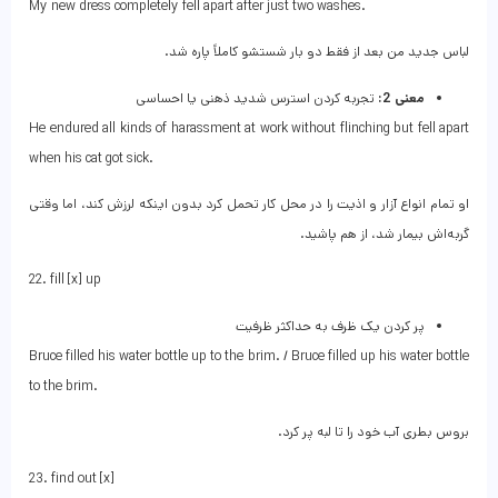
My new dress completely fell apart after just two washes.
لباس جدید من بعد از فقط دو بار شستشو کاملاً پاره شد.
معنی 2:
تجربه کردن استرس شدید ذهنی یا احساسی
He endured all kinds of harassment at work without flinching but fell apart
when his cat got sick.
او تمام انواع آزار و اذیت را در محل کار تحمل کرد بدون اینکه لرزش کند، اما وقتی
گربه‌اش بیمار شد، از هم پاشید.
22. fill [x] up
پر کردن یک ظرف به حداکثر ظرفیت
Bruce filled his water bottle up to the brim. / Bruce filled up his water bottle
to the brim.
بروس بطری آب خود را تا لبه پر کرد.
23. find out [x]