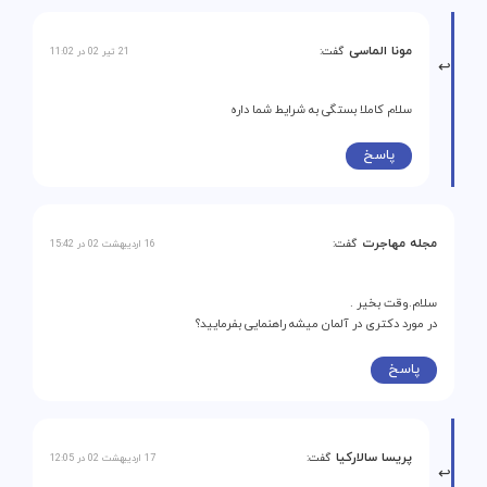
مونا الماسی
گفت:
21 تیر 02 در 11:02
سلام کاملا بستگی به شرایط شما داره
پاسخ
مجله مهاجرت
گفت:
16 اردیبهشت 02 در 15:42
سلام.وقت بخیر .
در مورد دکتری در آلمان میشه راهنمایی بفرمایید؟
پاسخ
پریسا سالارکیا
گفت:
17 اردیبهشت 02 در 12:05