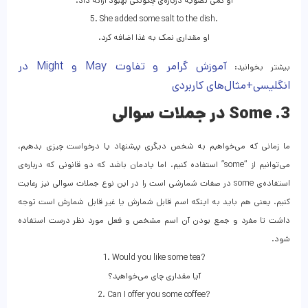
.او کمی تصویه درباره‌ی چگونگی بهبود ارائه داد
5. She added some salt to the dish.
.او مقداری نمک به غذا اضافه کرد
آموزش گرامر و تفاوت May و Might در
بیشتر بخوانید:
انگلیسی+مثال‌های کاربردی
3. Some در جملات سوالی
ما زمانی که می‌خواهیم به شخص دیگری پیشنهاد یا درخواست چیزی بدهیم،
می‌توانیم از “some” استفاده کنیم. اما یادمان باشد که دو قانونی که درباره‌ی
استفاده‌ی some در صفات شمارشی است را در این نوع جملات سوالی نیز رعایت
کنیم. یعنی هم باید به اینکه اسم قابل‌ شمارش یا غیر قابل‌ شمارش است توجه
داشت تا مفرد و جمع بودن آن اسم مشخص و فعل مورد نظر درست استفاده
شود.
1. Would you like some tea?
آیا مقداری چای می‌خواهید؟
2. Can I offer you some coffee?