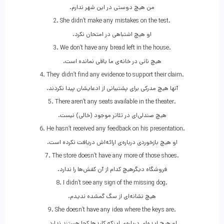
.من هیچ دوستی در این شهر ندارم
2. She didn’t make any mistakes on the test.
.او هیچ اشتباهی در امتحان نکرد
3. We don’t have any bread left in the house.
.هیچ نانی در خانه‌ی ما باقی نمانده است
4. They didn’t find any evidence to support their claim.
.آنها هیچ مدرکی برای پشتیبانی از ادعایشان پیدا نکردند
5. There aren’t any seats available in the theater.
.هیچ صندلی‌ای در تئاتر موجود (خالی) نیست
6. He hasn’t received any feedback on his presentation.
.او هیچ بازخوردی درباره‌ی ارائه‌اش دریافت نکرده است
7. The store doesn’t have any more of those shoes.
.فروشگاه دیگرهیچ کدام از آن کفش‌ها را ندارد
8. I didn’t see any sign of the missing dog.
.هیچ نشانه‌ای از سگ گمشده ندیدم
9. She doesn’t have any idea where the keys are.
.او هیچ ایده‌ای درباره‌ی اینکه کلیدها کجا هستند ندارد