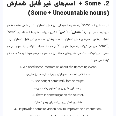
2. Some + اسم‌های غیر قابل‌ شمارش
(Some + Uncountable nouns)
در جملاتی که “some” به همراه اسم‌های غیر قابل‌ شمارش در جمله‌ی مثبت ظاهر
می‌شود معنی آن به “
مقداری
” یا “
کمی
” تغییر می‌کند. شرایط استفاده‌ی “some”
دقیقا برعکس اسم‌های قابل‌ شمارش است. وقتی اسم‌های غیر قابل‌ شمارش بعد
از”some” قرار می‌گیرند، به هیچ عنوان “s” جمع به همراه ندارند و به صورت جمع
معنی نمی‌شوند. متعاقبا، فعل‌های جمله نیز به صورت جمع نبوده و مفرد به‌ کار
گرفته می‌شوند.
1. We need some information about the upcoming event.
.ما به کمی اطلاعات درباره‌ی رویداد آینده نیاز داریم
2. She bought some milk for the recipe.
.او مقداری شیر برای دستور پخت خرید
3. There is some sugar on the counter.
.مقداری شکر روی پیشخوان وجود دارد
4. He provided some advice on how to improve the presentation.