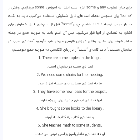
برای بیان تفاوت any و some لازم است ابتدا به آموزش some بپردازیم. وقتی از
“some” برای سنجش تعداد اسم‌های قابل‌ شمارش استفاده می‌کنیم، باید به نکات
بسیار مهمی توجه داشته باشیم. چون”some” قبل از اسم‌های قابل‌ شمارش برای
اشاره به تعدادی از آنها قرار می‌گیرد، پس آن اسم باید به صورت جمع در جمله
ظاهر شود. برای مثال، وقتی در زبان فارسی می‌خواهیم بگوییم “تعدادی سیب در
یخچال هستند.” باید کلمه‌ی “سیب” را در زبان انگلیسی به صورت جمع بنویسیم:
1. There are some apples in the fridge.
.تعدادی سیب در یخچال است
2. We need some chairs for the meeting.
.ما به تعدادی صندلی برای جلسه نیاز داریم
3. They have some new ideas for the project.
.آنها تعدادی ایده‌ی جدید برای پروژه دارند
4. She brought some books to the library.
.او تعدادی کتاب به کتابخانه آورد
5. She teaches math to some students.
.او به تعدادی دانش‌آموز ریاضی درس می‌دهد