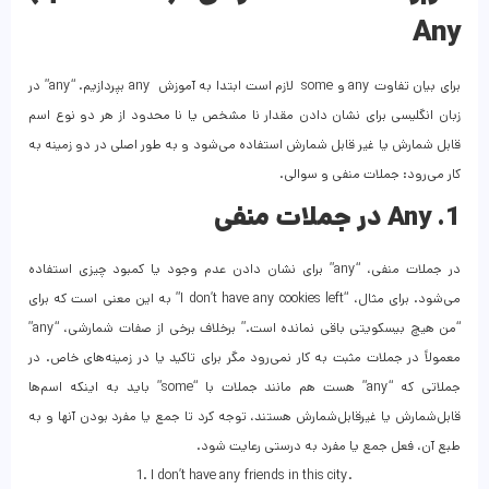
Any
برای بیان تفاوت any و some لازم است ابتدا به آموزش any بپردازیم. “any” در
زبان انگلیسی برای نشان دادن مقدار نا مشخص یا نا محدود از هر دو نوع اسم
قابل‌ شمارش یا غیر قابل‌ شمارش استفاده می‌شود و به طور اصلی در دو زمینه به
کار می‌رود: جملات منفی و سوالی.
1. Any در جملات منفی
در جملات منفی، “any” برای نشان دادن عدم وجود یا کمبود چیزی استفاده
می‌شود. برای مثال، “I don’t have any cookies left” به این معنی است که برای
“من هیچ بیسکویتی باقی نمانده است.” برخلاف برخی از صفات شمارشی، “any”
معمولاً در جملات مثبت به کار نمی‌رود مگر برای تاکید یا در زمینه‌های خاص. در
جملاتی که “any” هست هم مانند جملات با “some” باید به اینکه اسم‌ها
قابل‌شمارش یا غیرقابل‌شمارش هستند، توجه کرد تا جمع یا مفرد بودن آنها و به
طبع آن، فعل جمع یا مفرد به درستی رعایت شود.
1. I don’t have any friends in this city.