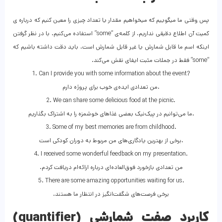
پس وقتی ما میگوییم که میخواهیم مقدار یا تعداد چیزی را معین کنیم که درباره ی
کمیت آن اطلاع دقیقی نداریم، از کلمه‌ی “some” استفاده می‌کنیم. با در نظر گرفتن
اینکه اسم ما قابل‌ شمارش یا غیر قابل‌ شمارش است، باید دقت داشته باشیم که
“some” فقط در جملات مثبت ایفای نقش می‌کند.
1. Can I provide you with some information about the event?
من تعدادی ایده‌‌ی خوب برای پروژه دارم.
2. We can share some delicious food at the picnic.
ما می‌توانیم در پیک‌نیک بعضی غذاهای خوشمزه را به اشتراک بگذاریم.
3. Some of my best memories are from childhood.
برخی از بهترین یادگاری‌های من مربوط به دوران کودکی است.
4. I received some wonderful feedback on my presentation.
.من تعدادی بازخورد فوق‌العاده‌ای درباره ارائه‌ام دریافت کردم
5. There are some amazing opportunities waiting for us.
.برخی فرصت‌های شگفت‌انگیز در انتظار ما هستند
کاربرد صفت شمارشی (quantifier)