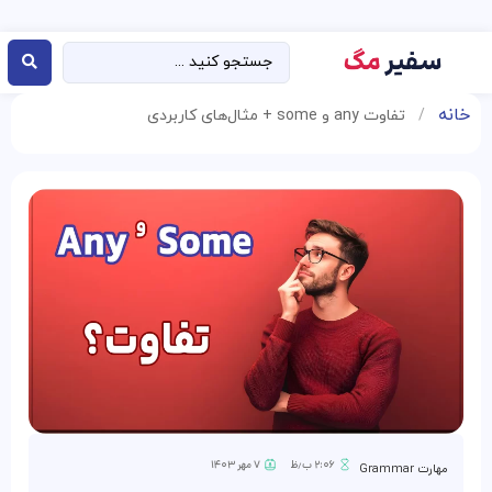
خانه
/
تفاوت any و some + مثال‌های کاربردی
۲:۰۶ ب٫ظ
۷ مهر ۱۴۰۳
مهارت Grammar