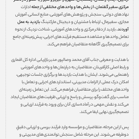
اردبیل، ایلام، زاهدان، رفسنجان، شهریار، تبریز و شیراز
با حضور در دفتر
مرکزی سفیر گفتمان، از بخش‌ها و واحدهای مختلفی از جمله
ادارات
نهادهای دولتی، سنجش و پژوهش‌های آموزشی، منابع انسانی، ‌آموزش
مجازی، سفیرمال، ارتباط با مشتریان و دیجیتال مارکتینگ
بازدید به عمل
آوردند.
بازدید از دفاتر مرکزی و واحدهای آموزشی، شناخت نزدیک از نحوه
تعامل واحدها و مشاهده مستقیم فرآیندهای اجرایی، پیش‌زمینه‌ای جامع
برای تصمیم‌گیری آگاهانه متقاضیان فراهم می‌کند.
با هدایت و معرفی جناب آقای محمد وصالپور، مدیر بازاریابی اداره کل اقماری
و رابط اصلی کارآفرینان، متقاضیان به دپارتمان‌ها و واحدهای آموزشی
راهنمایی می‌شوند. ایشان با هدایت بازدیدها و برگزاری جلسات توجیهی،
امکان درک عملی از الزامات مدیریتی، استانداردهای اجرایی و تعامل با
واحدهای مختلف را برای متقاضیان فراهم می‌کند. این تعامل، زمینه‌ای
مناسب برای گفت‌وگو، پرسش و پاسخ و ارزیابی ظرفیت‌های متقاضیان ایجاد
می‌کند و نقش مهمی در آماده‌سازی آنان برای ورود به فرآیند ارزیابی و
تصمیم‌گیری نهایی ایفا می‌کند.
پس از این مرحله، متقاضیان و مؤسسه وارد فرآیند بررسی و ارزیابی دقیقِ
دوطرفه می‌شوند. این مرحله شامل سنجش توانمندی‌های مدیریتی و