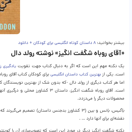
بیشتر بخوانید:
۸ داستان‌ کوتاه انگلیسی برای کودکان + دانلود
«آقای روباه شگفت انگیز» نوشته رولد دال
یک نکته مهم این است که اگر به دنبال کتاب جهت تقویت
یادگیری ز
است. یکی از
برای کودکان کتاب آقای روباه
بهترین کتاب داستان انگلیسی
اما هر کتاب دیگری از
رولد دال
-که بدون شک از بهترین نویسندگان کت
است. آقای روباه شگفت انگیز، داستان
محصولات دیگر را می‌دزدد.
باگیس
،
بانس
و
بین
(۳ کشاورز بدجنس داستان) تصمیم می‌گیرند که ب
نقشه‌ای برای آنها دارد … .
نکته شگفت انگیز دیگر در مورد این است که تصویرسازی آن را
کوینت