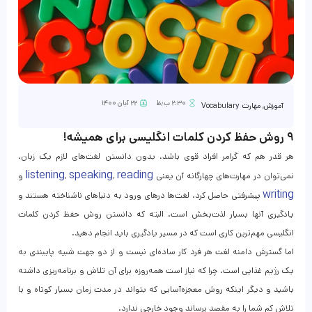
۲:۳۰ ب٫ظ
۲۲ آبان ۱۴۰۰
آموزش
,
مهارت Vocabulary
۹ روش حفظ کردن کلمات انگلیسی برای همیشه!
هر قدر هم که گرامر افراد قوی باشد، بدون دانستن لغت‌های لازم یک زبان،
listening
speaking
reading
نمی‌توان در مهارت‌های چهارگانه آن یعنی
,
,
و
writing
پیشرفتی حاصل کرد. لغت‌ها درهای ورود به دنیاهای ناشناخته هستند و
یادگیری آنها بسیار لذت‌بخش است. البته که دانستن روش حفظ کردن کلمات
انگلیسی مهم‌ترین کاری است که در مسیر یادگیری باید انجام دهید.
اما گسترش دامنه لغت هر فرد کار ساده‌ای نیست و از دو جهت شبیه پایبندی به
یک رژیم غذایی است. چرا که نیاز است همه‌روزه برای آن تلاش و برنامه‌ریزی داشته
باشید و دیگر اینکه روش معجزه‌آسایی که بتواند در مدت زمان بسیار کوتاه و با
تلاش کم شما را به مقصد برساند وجود خارجی ندارد.