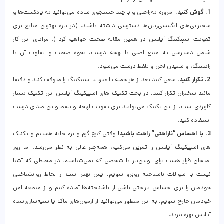
1. گوش کنید.
امروزه به‌راحتی و با چند جستجوی ساده می‌توانید به پادکست‌ها و
سخنرانی‌های انگلیسی‌زبان‌ها دسترسی داشته باشید. (در باره بهترین منابع برای
تقویت اسپیکینگ آیلتس در همین مقاله صحبت خواهیم کرد ). مزایای این کار
شامل دسترسی به منبع اصلی با لهجه درست، نحوه صحبت و تفاوت آن با
رایتینگ، و شنیدن لحن و تلفظ درست می‌شود.
2. تکرار کنید.
سعی کنید بعد از هر جمله یا عبارت، اسپیکینگ را متوقف کنید و دقیقا
مانند سخنران تکرار کنید. در بحث تکنیک های اسپیکینگ آیلتس این تکنیک بسیار
کاربردی است. از این تکنیک می‌توانید برای تقویت لهجه و تلفظ و تن صدای درست
استفاده کنید.
3. با احساس “ناراحتی” راحت باشید!
وقتی کنج گرم و نرم خانه هستیم و تکنیک
های اسپیکینگ آیلتس را تمرین می‌کنیم، همه‌چیز عالی به نظر می‌رسد. اما روز
امتحان قرار هست برای اولین‌بار با شخصی که نمی‌شناسیم، در محیطی که آشنا
نیست با سوالات ناشناخته روبرو شویم. پس بهتر است از لحاظ روانشناختی
خودمان را برای احساس ناراحتی ناشی از ناشناخته‌ها آماده کنیم و از منطقه امن
خودمان خارج شویم. به این منظور می‌توانید از آزمون‌های ماک یا شبیه‌سازی‌شده
آیلتس بهره ببرید.