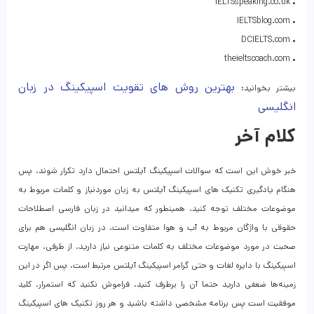
• IELTSspeaking.co.uk
• IELTSblog.com
• DCIELTS.com
• theieltscoach.com
بهترین روش های تقویت اسپیکینگ در زبان
بیشتر بخوانید:
انگلیسی
کلام آخر
خبر خوش این است که سوالات اسپیکینگ آیلتس احتمال دارد تکرار شوند، پس
هنگام یادگیری تکنیک‌ های اسپیکینگ آیلتس به زبان موردنیاز و کلمات مربوط به
موضوعات مختلف توجه کنید. همینطور که میدانید در زبان فارسی اصطلاحات
حقوقی با واژگان مربوط به آب و هوا متفاوت است. در زبان انگلیسی هم برای
صحبت در مورد موضوعات مختلف به کلمات متنوعی نیاز دارید. از طرفی، مهارت
اسپیکینگ با دایره لغات و حتی گرامر اسپیکینگ آیلتس مرتبط است. پس اگر در این
زمینه‌ها ضعفی دارید حتما آن را برطرف کنید. فراموش نکنید که استمرار، کلید
موفقیت است پس برنامه مشخصی داشته باشید و هر روز تکنیک‌ های اسپیکینگ