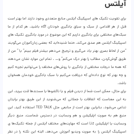
آیلتس
برای تقویت تکنیک‌ های اسپیکینگ آیلتس منابع متعددی وجود دارند اما بهتر است
قبل از هر اقدامی از سبک و سیاق یادگیری خودتان آگاه باشید. هر کدام از ما
سبک‌های مختلفی برای یادگیری داریم که این موضوع در مورد یادگیری تکنیک‌ های
اسپیکینگ آیلتس هم صدق می‌کند. حتما شنیده‌اید که بعضی زبان‌آموزان می‌گویند
“من از لحاظ بصری بهتر یاد می‌گیرم و ترجیح می‌دهم بیشتر فیلم ببینم” یا ” من از
طریق گوش‌کردن، مطالب را بهتر درک می‌کنم” و… . تمام این موارد نشان می‌دهند
که همه ما درجات مختلفی از یادگیری با روش‌های مختلف را می‌توانیم تجربه کنیم
و چه بهتر که نوع داده‌ای که دریافت می‌کنیم با سبک یادگیری خودمان همخوان
باشد.
برای مثال، ممکن است شما از دیدن فیلم و یا تاکشوها یا مستندها لذت ببرید. این
به این معناست که اتفاقات با جملاتی که می‌شنوید از این طریق بهتر برایتان
تداعی می‌شود. بنابراین بهتر است از منابعی مثل TED TALK استفاده کنید. این
منبع هم به صورت اپلیکیشن و هم وبسایت در دسترس شماست. منبع دیگر
وبسایت یا اپلیکیشن Liz است که مهارت‌های مختلف آیلتس از جمله تکنیک‌ها ی
اسپیکینگ آیلتس را به صورت ویدیو آموزش می‌دهد. البته این نکته را در نظر