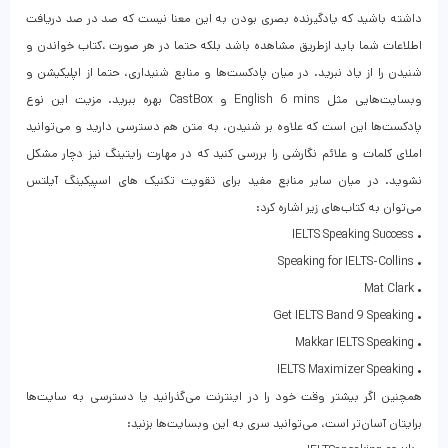
داشته باشید که یادگیرنده بصری بودن به این معنا نیست که صد در صد دریافت
اطلاعات شما باید ازطریق مشاهده باشد بلکه حتما در هر صورت ،کتاب خواندن و
شنیدن را از یاد نبرید. در میان پادکست‌ها و منابع شنیداری، حتما از اپلیکیشن و
وبسایت‌هایی مثل English 6 mins و CastBox بهره ببرید. مزیت این نوع
پادکست‌ها این است که علاوه‌ بر شنیدن، به متن هم دسترسی دارید و می‌توانید
املای کلمات و علائم نگارشی را بررسی کنید که در مهارت رایتینگ نیز دچار مشکل
نشوید. در میان سایر منابع مفید برای تقویت تکنیک های اسپیکینگ آیلتس
می‌توان به کتاب‌های زیر اشاره کرد:
• IELTS Speaking Success
• Speaking for IELTS-Collins
• Mat Clark
• Get IELTS Band 9 Speaking
• Makkar IELTS Speaking
• IELTS Maximizer Speaking
همچنین اگر بیشتر وقت خود را در اینترنت می‌گذرانید یا دسترسی به سایت‌ها
برایتان آسان‌تر است، می‌توانید سری به این وبسایت‌ها بزنید: