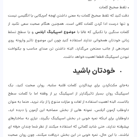
• تلفظ صحیح کلمات
دقت کنید که تلفظ صحیح کلمات به معنی داشتن لهجه آمریکایی یا انگلیسی نیست
و تنها درست ادا کردن کلمات کافی است. همچنین هنگام صحبت سعی نکنید از
کلمات سنگین یا تکنیکی که غالبا با
موضوع اسپیکینگ آیلتس
و یا سطح تسلط
زبانی خودتان همخوانی ندارند استفاده کنید چون این موضوع تاثیر وارونه روی
نمره‌دهی از جانب ممتحن می‌گذارد. البته داشتن تن صدای مناسب و یکنواخت
نبودن اسپیکینگ قطعا اهمیت خواهد داشت.
خودتان باشید
به‌جای مکث‌کردن برای پیداکردن کلمات قلنبه سلنبه، روان صحبت کنید. یک
اسپیکینگ روان بسیار تاثیرگذارتر از اسپیکینگ پر از وقفه اما با کلمات سطح
بالاست. البته اهمیت استفاده از لغات و عبارات متنوع را از یاد نبرید. حتما به عنوان
داوطلب آزمون آیلتس، نمونه هایی از بخش مصاحبه این آزمون را دیده اید.
داوطلبان برای اینکه نمره خوبی در بخش اسپیکینگ بگیرند، نیازی به ساختارهای
پیشرفته ندارند. حتی شاید کلماتی که استفاده میکنند از نظر شما چندان حرفه ای
نباشند. با این حال، نمره خوبی در این بخش دریافت میکنند. چون روان صحبت