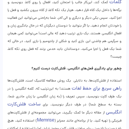
کلمات
کمک کند. این‌کار جالب را امتحان کنید. افعال را روی کاغذ بنویسید و
برگه‌ها را داخل یک کلاه قرار دهید. هربار یک تکه کاغذ از کلاه بیرون بکشید و فعل را
اجرا کنید، سپس یکی دیگر و دیگری و الی آخر. شما به‌راحتی می‌توانید این فعالیت
را خودتان انجام دهید. یا اگر بتوانید با دوستان دیگرتان که در حال یادگیری زبان و
افعال انگلیسی هستند، یک بازی ترتیب دهید که عالی است! می‌توانید کمی هیجان
و سرگرمی هم چاشنی این بازی کنید و شکلی از پانتومیم را بازی کنید. در حالی که
شما یک فعل را اجرا می‌کنید، دوستانتان باید حدس بزنند که فعل روی تکه کاغذ
چیست؟
چطور برای یادگیری فعل‌های انگلیسی، فلش‌کارت درست کنیم؟
استفاده از فلش‌کارت‌ها، به دلایلی یک روش مطالعه کلاسیک است. فلش‌کارت‌ها
راهی سریع برای حفظ لغات
هستند! به این‌ترتیب که، کلمه انگلیسی را در
یک طرف کارت بنویسید، سپس تعریف را (به زبان انگلیسی یا زبان مادری شما،
ساخت فلش‌کارت
بسته به سطح شما) در طرف دیگر بنویسید. برای
انگلیسی
از مقاله دیگر ما کمک بگیرید. می‌توانید مجموعه‌ای از فلش‌کارت‌های
Memrise
فیزیکی را تهیه کنید، یا از برنامه‌ای مانند ممرایز (
) استفاده کنید. هیچ
راه درست یا نادرستی برای ساختن فلش کارت وجود ندارد، اما با استفاده از امکانات