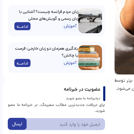
زبان مردم فرانسه چیست؟ آشنایی با
زبان رسمی و گویش‌های محلی
آموزش
ادامــه
یادگیری همزمان دو زبان خارجی؛ فرصت
یا چالش؟
تافل مورد نیاز برای درخواست در دانشگاه‌ها است. داوطلبان باید توجه داشته باشند که TOEFL Cut Off
آموزش
ادامــه
انند برای
حداقل نمره
دانشگاه‌های برتر توسط
ن می‌شود.
عضویت در خبرنامه
درخبرنامه ما عضو شوید
برای دریافت جدیدترین مطالب سفیرمگ، در خبرنامه ما عضو
شوید.
ارسال