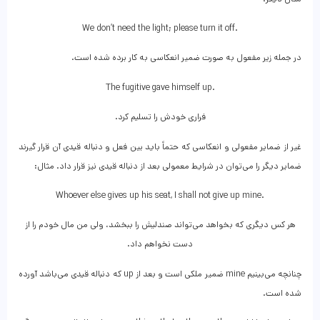
We don’t need the light; please turn it off.
در جمله زیر مفعول به صورت ضمیر انعکاسی به کار برده شده است.
The fugitive gave himself up.
فراری خودش را تسلیم کرد.
غیر از ضمایر مفعولی و انعکاسی که حتماً باید بین فعل و دنباله قیدی آن قرار گیرند
ضمایر دیگر را می‌توان در شرایط معمولی بعد از دنباله قیدی نیز قرار داد. مثال:
Whoever else gives up his seat, I shall not give up mine.
هر کس دیگری که بخواهد می‌تواند صندلیش را ببخشد، ولی من مال خودم را از
دست نخواهم داد.
چنانچه می‌بینیم mine ضمیر ملکی است و بعد از up که دنباله قیدی می‌باشد آورده
شده است.