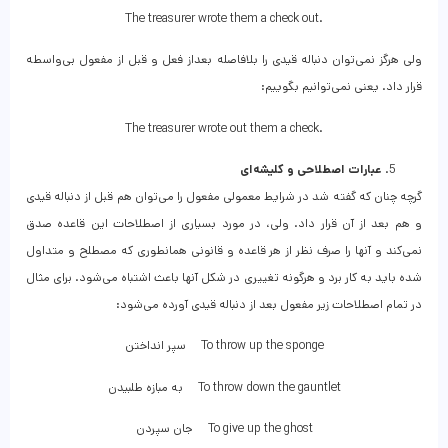
The treasurer wrote them a check out.
ولی هرگز نمی‌توان دنباله قیدی را بلافاصله بعداز فعل و قبل از مفعول بی‌واسطه
قرار داد. یعنی نمی‌توانیم بگوییم:
The treasurer wrote out them a check.
عبارات اصطلاحی و کلیشه‌ای
گرچه چنان که گفته شد در شرایط معمولی مفعول را می‌توان هم قبل از دنباله قیدی
و هم بعد از آن قرار داد. ولی، در مورد بسیاری از اصطلاحات این قاعده صدق
نمی‌کند و آنها را صرف نظر از هر قاعده و قانونی همانطوری که مصطلح و متداول
شده باید به کار برد و هرگونه تغییری در شکل آنها باعث اشتباه می‌شود. برای مثال
در تمام اصطلاحات زیر مفعول بعد از دنباله قیدی آورده می‌شود:
To throw up the sponge سپر انداختن
To throw down the gauntlet به مبازه طلبیدن
To give up the ghost جان سپردن