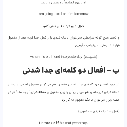
او دیروز تصادفاً دوستش را دید.
I am going to call on him tomorrow.
خیال دارم فردا به او تلفن کنم.
و تحت هیچ گونه شرایطی نمی‌توان دنباله قیدی را از فعل جدا کرده بعد از مفعول
قرار داد. یعنی نمی‌توانیم بگوییم:
He ran his old friend into yesterday.(نادرست)
ب
–
افعال دو کلمه‌ای جدا شدنی
در مورد افعال دو کلمه‌ای جدا شدنی متعدی هم می‌توان مفعول اسمی را بعد از
دنباله قیدی قرار داد و هم می‌توان آن را بین مفعول و دنباله قیدی آورد. مثلاً هر دو
جمله زیر را می‌توان با یک مفهوم به کار برد:
(فعل – دنباله قیدی – مفعول)
He
took
off
his coat yesterday.