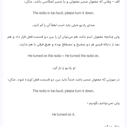
الف – وقتی که مفعول ضمیر مفعولی و یا ضمیر انعکاسی باشد. مثال:
The radio is too loud; please turn it down.
صدای رادیو خیلی بلند است لطفاً آن را کم کنید.
ولی چنانچه مفعول اسم باشد هم می‌توان آن را بین دو قسمت فعل قرار داد و هم
بعد از دنباله فیدی هر دو صحیح و مصطلح بوده و هیچ فرقی با هم ندارند.
He turned on the radio = He turned the radio on.
او رادیو را باز کرد.
در صورتی که مفعول ضمیر باشد حتمآً باید بین دو قسمت فعل آورده شود. مثال:
The radio is too loud; please turn it down.
ولی نمی‌توانیم بگوییم :
He turned on it.
مثال دیگر: