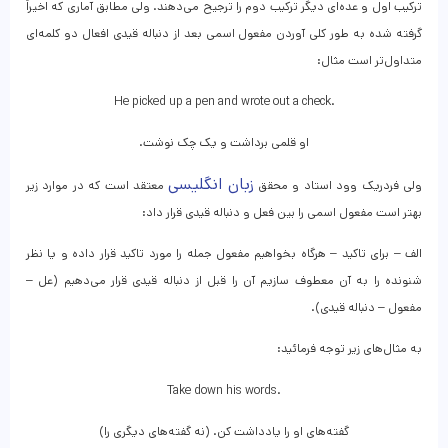
ترکیب اول و عده‌ای دیگر ترکیب دوم را ترجیح می‌دهند. ولی مطابق آماری که اخیراً
گرفته شده به طور کلی آوردن مفعول اسمی بعد از دنباله قیدی افعال دو کلمه‌ای
متداول‌تر است مثال:
He picked up a pen and wrote out a check.
او قلمی برداشت و یک چک نوشت.
زبان انگلیسی
ولی فردریک وود استاد و محقق
معتقد است که در موارد زیر
بهتر است مفعول اسمی را بین فعل و دنباله قیدی قرار داد:
الف – برای تاکید – هرگاه بخواهیم مفعول جمله را مورد تاکید قرار داده و یا نظر
شنونده را به آن معطوف سازیم آن را قبل از دنباله قیدی قرار می‌دهیم (عل –
مفعول – دنباله قیدی).
به مثال‌های زیر توجه فرمائید:
Take down his words.
گفته‌های او را یادداشت کن. (نه گفته‌های دیگری را)