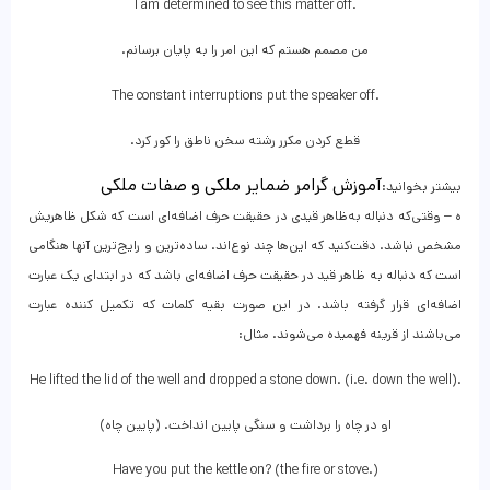
I am determined to see this matter off.
من مصمم هستم که این امر را به پایان برسانم.
The constant interruptions put the speaker off.
قطع کردن مکرر رشته سخن ناطق را کور کرد.
آموزش گرامر ضمایر ملکی و صفات ملکی
بیشتر بخوانید:
ه – وقتی‌که دنباله به‌ظاهر قیدی در حقیقت حرف اضافه‌ای است که شکل ظاهریش
مشخص نباشد. دقت‌کنید که این‌ها چند نوع‌اند. ساده‌ترین و رایج‌ترین آنها هنگامی
است که دنباله به ظاهر قید در حقیقت حرف اضافه‌ای باشد که در ابتدای یک عبارت
اضافه‌ای قرار گرفته باشد. در این صورت بقیه کلمات که تکمیل کننده عبارت
می‌باشند از قرینه فهمیده می‌شوند. مثال:
He lifted the lid of the well and dropped a stone down. (i.e. down the well).
او در چاه را برداشت و سنگی پایین انداخت. (پایین چاه)
Have you put the kettle on? (the fire or stove.)