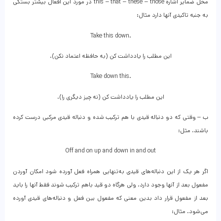
محل ضمایر اشاره this – that – these – those در مورد این افعال بیشتر بستگی
به جنبه تاکیدی آنها دارد مثال:
Take this down.
این مطلب را یادداشت کن (به حافظه اعتماد نکن).
Take down this.
این مطلب را یادداشت کن (نه چیز دیگری را).
ب – وقتی که دو دنباله قیدی با هم ترکیب شده و دنباله قیدی مرکبی درست کرده
باشند، مثل:
Off and on up and down in and out
اگر هر یک از این دنباله‌های قیدی به‌تنهایی همراه فعل آورده شود امکان آوردن
مفعول بعد از آنها وجود دارد. ولی هرگاه دو قید باهم ترکیب شوند فقط آنها را باید
بعد از مفعول قرار داد بدین معنی که مفعول بین فعل و دنباله‌های قیدی آورده
می‌شود. مثال: