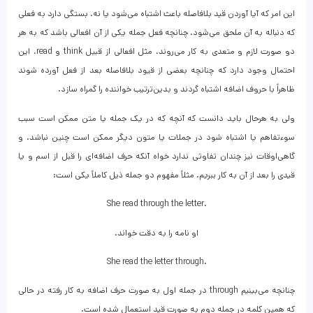
این امر که آیا آوردن قید بلافاصله باعث اشتباه می‌شود یا نه، بستگی دارد به فعلی
که دنباله به آن ملحق می‌شود. چنانچه فعل جمله یکی از آن افعالی باشد که به هر
دو صورت لازم و متعدی به کار می‌روند، مثل افعالی از قبیل think و read، این
احتمال وجود دارد که چنانچه بعضی از قیود بلافاصله بعد از فعل آورده شوند
ظاهراً با حروف اضافه اشتباه گردند و بدین‌ترتیب خواننده را گمراه سازد.
ولی به هرحال باید دانست که آنچه که در یک جمله یا متن ممکن است سبب
سوء‌تفاهم یا اشتباه شود در جملات یا متون دیگر ممکن است چنین نباشد. و
گاهی‌اوقات نیز چندان تفاوتی ندارد خواه آنکه حرف اضافه‌ای را قبل از اسم و یا
قیدی را بعد از آن به کار ببریم. مثلاً مفهوم دو جمله ذیل کاملاً یکی است:
She read through the letter.
او نامه را به دقت خواند.
She read the letter through.
چنانچه می‌بینیم through در جمله اول به صورت حرف اضافه به کار رفته در حالی
که همین کلمه در جمله دوم به صورت قید استعمال شده است.