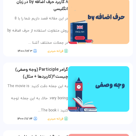
۸ کاربرد حرف اضافه by در زبان
انگلیسی
در این مقاله قصد داریم شما را با 8
روش متفاوت استفاده از حرف اضافه by
در جملات مختلف آشنا ...
فرزانه حیدری
۳ /۱۲/ ۱۴۰۰
گرامر Participle (وجه وصفی)
چیست؟(کاربردها + مثال)
به این جمله دقت کنید: The movie is
very boring. حالا، به این جمله توجه
کنید: The book i...
فرزانه حیدری
۲۴ /۱۱/ ۱۴۰۰