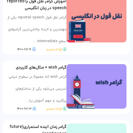
آموزش گرامر نقل قول یا reported
speech در زبان انگلیسی
گرامر نقل قول reported speech یکی از
مهمترین و البته چالشی‌ترین گرامرهای
سطح intermediate ...
فرزانه حیدری
۱۹ /۱۱/ ۱۴۰۰
گرامر wish + مثال‌های کاربردی
گرامر wish که معمولاً در سطوح میانی
تدریس می‌شود یکی از ساختارهای
پرکاربرد و مهم آموزش زبا...
فرزانه حیدری
۱۳ /۱۱/ ۱۴۰۰
گرامر زمان آینده استمراری(future