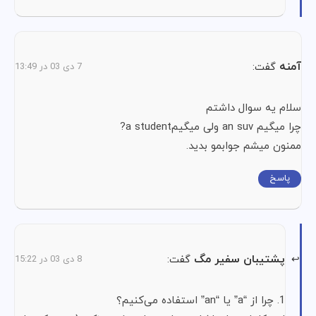
آمنه
گفت:
7 دی 03 در 13:49
سلام یه سوال داشتم
چرا میگیم an suv ولی میگیمa student?
ممنون میشم جوابمو بدید.
پاسخ
پشتیبان سفیر مگ
گفت:
8 دی 03 در 15:22
1. چرا از “a” یا “an” استفاده می‌کنیم؟