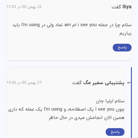
Iliya
گفت:
22 بهمن 03 در 17:33
سلام چرا در جمله i see you ام am نماد ولی در I’m using باید
بیاریم
پاسخ
پشتیبانی سفیر مگ
گفت:
27 بهمن 03 در 15:26
سلام ایلیا جان
چون I see you یک اصطلاحه، و I’m using یک عمله که داری
همین الان انجامش میدی در حال حاظر
پاسخ