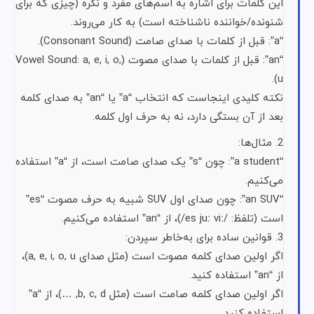
این کلمات برای اشاره به اسم‌های مفرد و نکره (چیزی که برای
شنونده/خواننده ناشناخته است) به کار می‌روند.
“a”: قبل از کلمات با صدای صامت (Consonant Sound).
“an”: قبل از کلمات با صدای مصوت (Vowel Sound: a, e, i, o,
u).
نکته کلیدی اینجاست که انتخاب “a” یا “an” به صدای کلمه
بعد از آن بستگی دارد، نه به حرف اول کلمه.
2. مثال‌ها:
“a student”: چون “s” یک صدای صامت است، از “a” استفاده
می‌کنیم.
“an SUV”: چون صدای اول SUV شبیه به حرف مصوت “es”
است (تلفظ: /es juː viː/)، از “an” استفاده می‌کنیم.
3. قوانین ساده برای به‌خاطر سپردن:
اگر اولین صدای کلمه مصوت است (مثل صدای a, e, i, o, u)،
از “an” استفاده کنید.
اگر اولین صدای کلمه صامت است (مثل b, c, d, …)، از “a”
استفاده کنید.